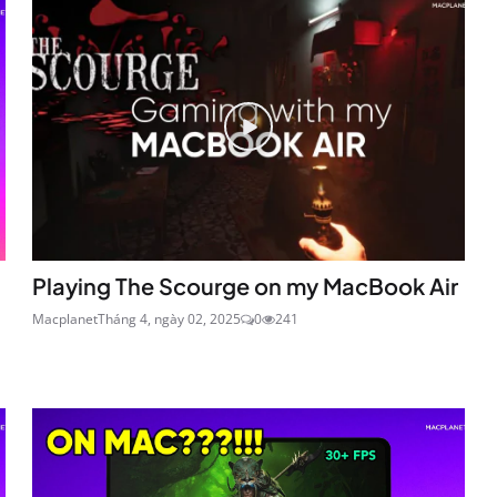
Playing The Scourge on my MacBook Air
Macplanet
Tháng 4, ngày 02, 2025
0
241