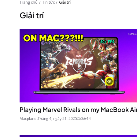
Trang chủ
Tin tức
Giải trí
Giải trí
Playing Marvel Rivals on my MacBook Ai
Macplanet
Tháng 4, ngày 21, 2025
0
14