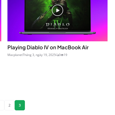
Playing Diablo IV on MacBook Air
Macplanet
Tháng 3, ngày 19, 2025
0
19
1
2
3