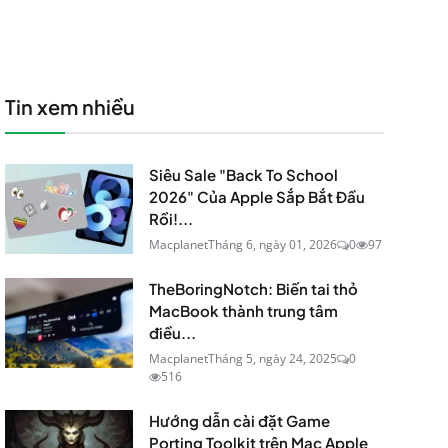
Tin xem nhiều
Siêu Sale "Back To School
2026" Của Apple Sắp Bắt Đầu
Rồi!...
Macplanet
Tháng 6, ngày 01, 2026
0
97
TheBoringNotch: Biến tai thỏ
MacBook thành trung tâm
điều...
Macplanet
Tháng 5, ngày 24, 2025
0
516
Hướng dẫn cài đặt Game
Porting Toolkit trên Mac Apple