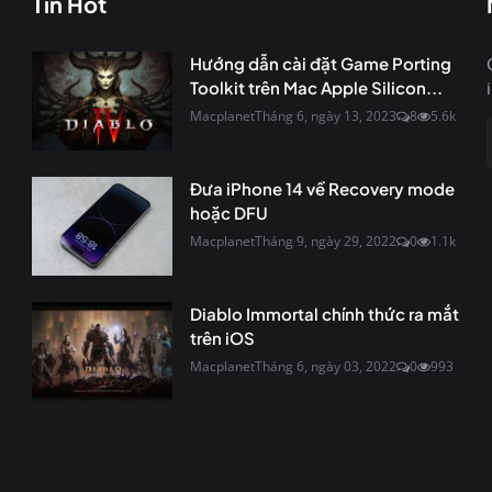
Tin Hot
Hướng dẫn cài đặt Game Porting
Toolkit trên Mac Apple Silicon...
Macplanet
Tháng 6, ngày 13, 2023
8
5.6k
Đưa iPhone 14 về Recovery mode
hoặc DFU
Macplanet
Tháng 9, ngày 29, 2022
0
1.1k
Diablo Immortal chính thức ra mắt
trên iOS
Macplanet
Tháng 6, ngày 03, 2022
0
993