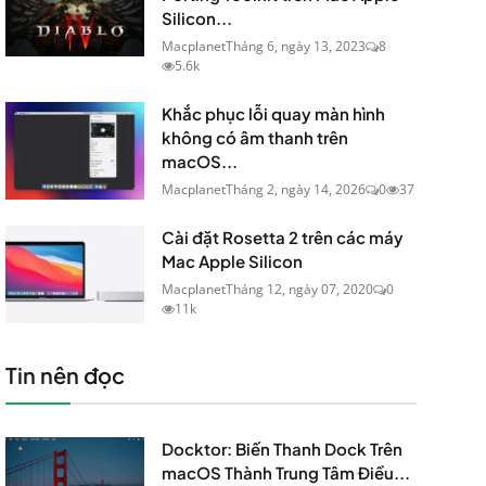
Silicon...
Macplanet
Tháng 6, ngày 13, 2023
8
5.6k
Khắc phục lỗi quay màn hình
không có âm thanh trên
macOS...
Macplanet
Tháng 2, ngày 14, 2026
0
37
Cài đặt Rosetta 2 trên các máy
Mac Apple Silicon
Macplanet
Tháng 12, ngày 07, 2020
0
11k
Tin nên đọc
Docktor: Biến Thanh Dock Trên
macOS Thành Trung Tâm Điều...