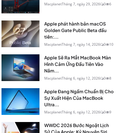
Macplanet
Tháng 7, ngày 29, 2026
0
6
Apple phát hành bản macOS
Golden Gate Public Beta đầu
tiên:...
Macplanet
Tháng 7, ngày 14, 2026
0
10
Apple Sẽ Ra Mắt MacBook Màn
Hình Cảm Ứng Đầu Tiên Vào
Năm...
Macplanet
Tháng 6, ngày 12, 2026
0
8
Apple Đang Ngầm Chuẩn Bị Cho
Sự Xuất Hiện Của MacBook
Ultra...
Macplanet
Tháng 6, ngày 12, 2026
0
9
WWDC 2026 Bước Ngoặt Lịch
Sử Của Apple: Kỷ Nguyên Siri...