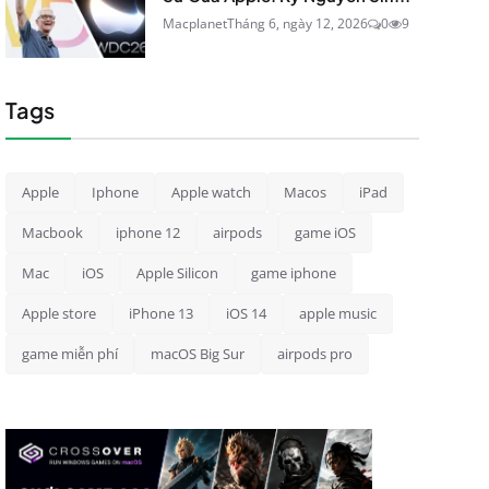
Macplanet
Tháng 6, ngày 12, 2026
0
9
Tags
Apple
Iphone
Apple watch
Macos
iPad
Macbook
iphone 12
airpods
game iOS
Mac
iOS
Apple Silicon
game iphone
Apple store
iPhone 13
iOS 14
apple music
game miễn phí
macOS Big Sur
airpods pro