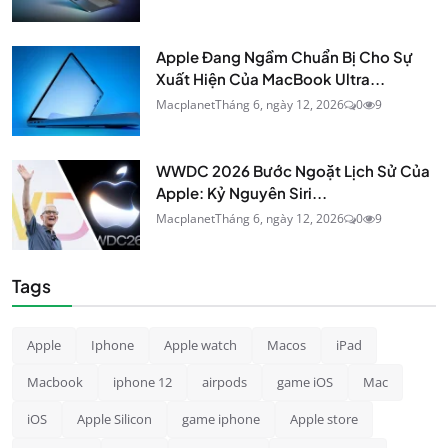
Apple Đang Ngầm Chuẩn Bị Cho Sự
Xuất Hiện Của MacBook Ultra...
Macplanet
Tháng 6, ngày 12, 2026
0
9
WWDC 2026 Bước Ngoặt Lịch Sử Của
Apple: Kỷ Nguyên Siri...
Macplanet
Tháng 6, ngày 12, 2026
0
9
Tags
Apple
Iphone
Apple watch
Macos
iPad
Macbook
iphone 12
airpods
game iOS
Mac
iOS
Apple Silicon
game iphone
Apple store