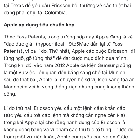
tại Texas để yêu cầu Ericsson bồi thường về các thiệt hại
đang phải chịu tại Colombia.
Apple áp dụng tiêu chuẩn kép
Theo Foss Patents, trong trường hợp này Apple đang là kẻ
"đạo đức giả" (hypocritical - 9to5Mac dẫn lại từ Foss
Patents), vì ba lí do. Thứ nhất, Apple cáo buộc Ericsson "đi
từng ngõ, gõ từng nhà" để đạt được mục đích của mình.
Trong khi đó, vào năm 2012 Apple đã kiện Samsung cũng
là một vụ việc liên quan đến bằng sáng chế tại Munich,
sau đó thất bại, Apple lại chuyển hồ sơ vụ kiện sang toà án
Mannheim với hi vọng thắng kiện nhưng cũng không thành
công.
Lí do thứ hai, Ericsson yêu cầu một lệnh cấm khẩn cấp
(tức yêu cầu toà cấp lệnh mà không cần nghe bên kia),
trong khi Apple lại cho rằng hành động của Ericsson là
không công bằng và vi phạm các thủ tục tố tụng. Trước đó,
trong một vụ kiện khác, Apple cũng yêu cầu và có được