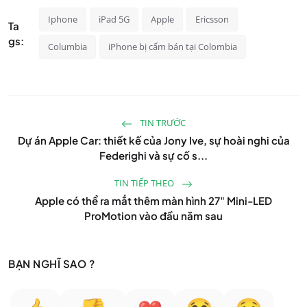
Iphone
iPad 5G
Apple
Ericsson
Ta
gs:
Columbia
iPhone bị cấm bán tại Colombia
TIN TRƯỚC
Dự án Apple Car: thiết kế của Jony Ive, sự hoài nghi của
Federighi và sự cố s...
TIN TIẾP THEO
Apple có thể ra mắt thêm màn hình 27" Mini-LED
ProMotion vào đầu năm sau
BẠN NGHĨ SAO ?