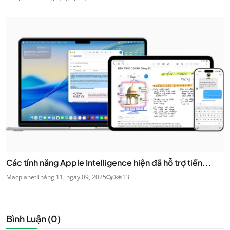
Các tính năng Apple Intelligence hiện đã hỗ trợ tiến...
Macplanet
Tháng 11, ngày 09, 2025
0
13
Bình Luận (
0
)