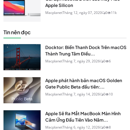
Apple Silicon
Macplanet
Tháng 12, ngày 07, 2020
0
11k
Tin nên đọc
Docktor: Biến Thanh Dock Trên macOS
Thành Trung Tâm Điều...
Macplanet
Tháng 7, ngày 29, 2026
0
6
Apple phát hành bản macOS Golden
Gate Public Beta đầu tiên:...
Macplanet
Tháng 7, ngày 14, 2026
0
10
Apple Sẽ Ra Mắt MacBook Màn Hình
Cảm Ứng Đầu Tiên Vào Năm...
Macplanet
Tháng 6, ngày 12, 2026
0
8