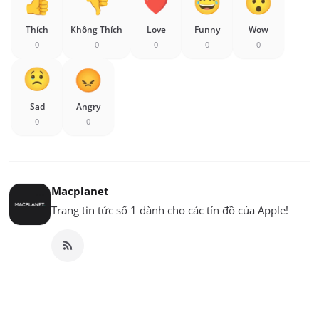
Thích
Không Thích
Love
Funny
Wow
0
0
0
0
0
Sad
Angry
0
0
Macplanet
Trang tin tức số 1 dành cho các tín đồ của Apple!