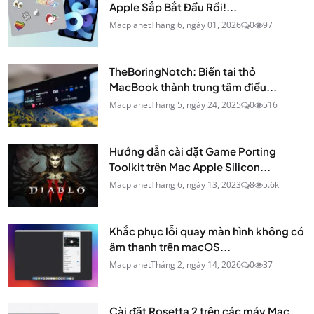
Apple Sắp Bắt Đầu Rồi!...
Macplanet
Tháng 6, ngày 01, 2026
0
97
TheBoringNotch: Biến tai thỏ
MacBook thành trung tâm điều...
Macplanet
Tháng 5, ngày 24, 2025
0
516
Hướng dẫn cài đặt Game Porting
Toolkit trên Mac Apple Silicon...
Macplanet
Tháng 6, ngày 13, 2023
8
5.6k
Khắc phục lỗi quay màn hình không có
âm thanh trên macOS...
Macplanet
Tháng 2, ngày 14, 2026
0
37
Cài đặt Rosetta 2 trên các máy Mac