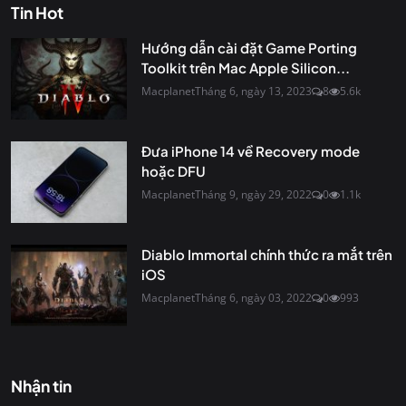
Tin Hot
Hướng dẫn cài đặt Game Porting
Toolkit trên Mac Apple Silicon...
Macplanet
Tháng 6, ngày 13, 2023
8
5.6k
Đưa iPhone 14 về Recovery mode
hoặc DFU
Macplanet
Tháng 9, ngày 29, 2022
0
1.1k
Diablo Immortal chính thức ra mắt trên
iOS
Macplanet
Tháng 6, ngày 03, 2022
0
993
Nhận tin