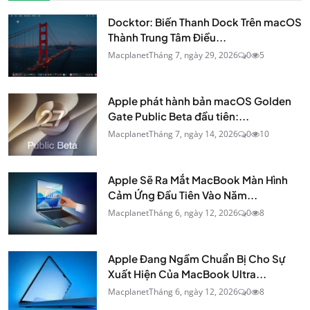
Docktor: Biến Thanh Dock Trên macOS
Thành Trung Tâm Điều...
Macplanet
Tháng 7, ngày 29, 2026
0
5
Apple phát hành bản macOS Golden
Gate Public Beta đầu tiên:...
Macplanet
Tháng 7, ngày 14, 2026
0
10
Apple Sẽ Ra Mắt MacBook Màn Hình
Cảm Ứng Đầu Tiên Vào Năm...
Macplanet
Tháng 6, ngày 12, 2026
0
8
Apple Đang Ngầm Chuẩn Bị Cho Sự
Xuất Hiện Của MacBook Ultra...
Macplanet
Tháng 6, ngày 12, 2026
0
8