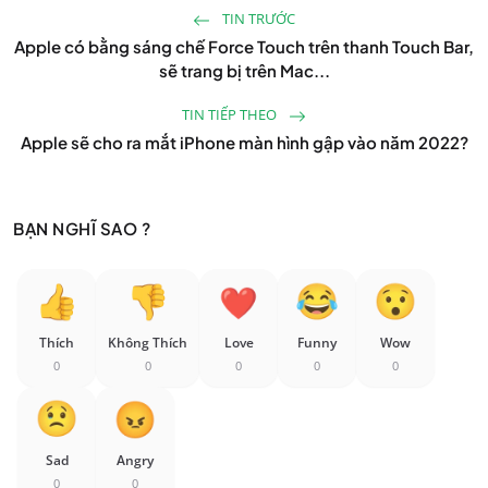
TIN TRƯỚC
Apple có bằng sáng chế Force Touch trên thanh Touch Bar,
sẽ trang bị trên Mac...
TIN TIẾP THEO
Apple sẽ cho ra mắt iPhone màn hình gập vào năm 2022?
BẠN NGHĨ SAO ?
Thích
Không Thích
Love
Funny
Wow
0
0
0
0
0
Sad
Angry
0
0