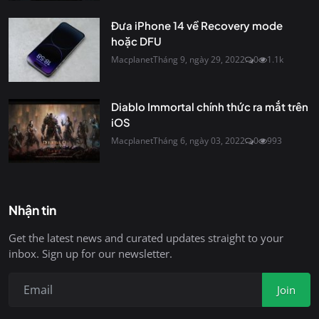
Đưa iPhone 14 về Recovery mode
hoặc DFU
Macplanet
Tháng 9, ngày 29, 2022
0
1.1k
Diablo Immortal chính thức ra mắt trên
iOS
Macplanet
Tháng 6, ngày 03, 2022
0
993
Nhận tin
Get the latest news and curated updates straight to your
inbox. Sign up for our newsletter.
Join