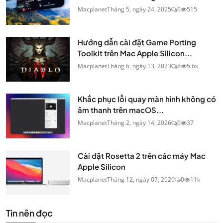
Macplanet
Tháng 5, ngày 24, 2025
0
515
Hướng dẫn cài đặt Game Porting
Toolkit trên Mac Apple Silicon...
Macplanet
Tháng 6, ngày 13, 2023
8
5.6k
Khắc phục lỗi quay màn hình không có
âm thanh trên macOS...
Macplanet
Tháng 2, ngày 14, 2026
0
37
Cài đặt Rosetta 2 trên các máy Mac
Apple Silicon
Macplanet
Tháng 12, ngày 07, 2020
0
11k
Tin nên đọc