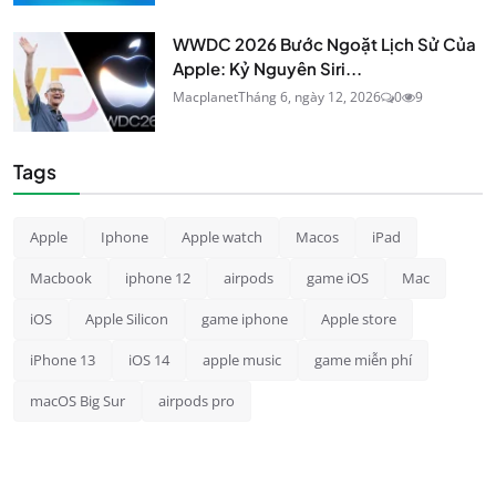
WWDC 2026 Bước Ngoặt Lịch Sử Của
Apple: Kỷ Nguyên Siri...
Macplanet
Tháng 6, ngày 12, 2026
0
9
Tags
Apple
Iphone
Apple watch
Macos
iPad
Macbook
iphone 12
airpods
game iOS
Mac
iOS
Apple Silicon
game iphone
Apple store
iPhone 13
iOS 14
apple music
game miễn phí
macOS Big Sur
airpods pro