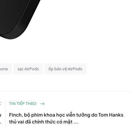
hone
sạc AirPods
ốp bảo vệ AirPods
C
TIN TIẾP THEO
u
Finch, bộ phim khoa học viễn tưởng do Tom Hanks
.
thủ vai đã chính thức có mặt ...