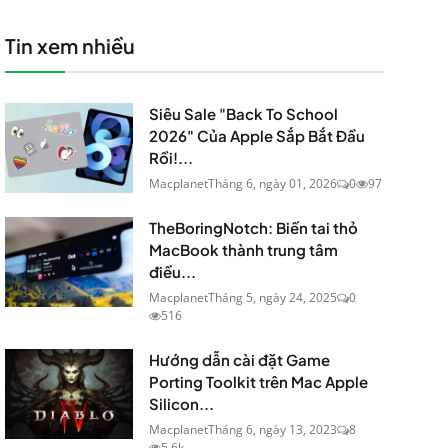
Tin xem nhiều
Siêu Sale "Back To School
2026" Của Apple Sắp Bắt Đầu
Rồi!...
Macplanet
Tháng 6, ngày 01, 2026
0
97
TheBoringNotch: Biến tai thỏ
MacBook thành trung tâm
điều...
Macplanet
Tháng 5, ngày 24, 2025
0
516
Hướng dẫn cài đặt Game
Porting Toolkit trên Mac Apple
Silicon...
Macplanet
Tháng 6, ngày 13, 2023
8
5.6k