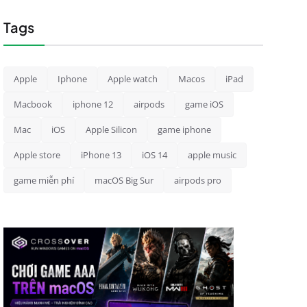
Tags
Apple
Iphone
Apple watch
Macos
iPad
Macbook
iphone 12
airpods
game iOS
Mac
iOS
Apple Silicon
game iphone
Apple store
iPhone 13
iOS 14
apple music
game miễn phí
macOS Big Sur
airpods pro