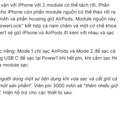
 vặn với iPhone với 2 module có thể tách rời. Phần
ho iPhone còn phần module nguồn có thể tháo rời ra
0mAh và phần housing giữ AirPods. Module nguồn này
“PowerLock” kết hợp cả nam châm và một cơ chế khoá
r1 sẽ giữ iPhone và AirPods đi kèm với nhau và sạc
c riêng: Mode 1 chỉ sạc AirPods và Mode 2 để sạc cả
 USB C để sạc lại Power1 khi hết pin, khi cắm sạc thì
ủa module sạc.
ười dùng một sự tiện dụng khi vừa sạc và cất giữ cả
 một sản phẩm
”. Viên pin 3000 mAh sẽ “
thêm nhiều giờ
”. Hiện hỗ trợ cho các thiết bị sau: