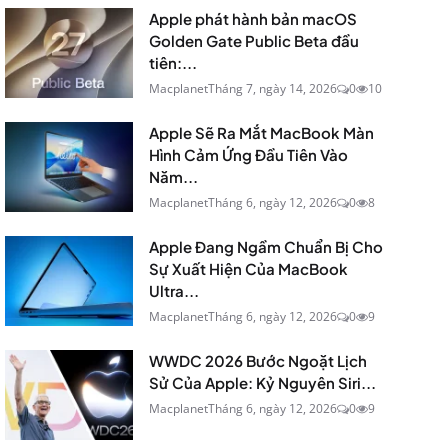
Apple phát hành bản macOS
Golden Gate Public Beta đầu
tiên:...
Macplanet
Tháng 7, ngày 14, 2026
0
10
Apple Sẽ Ra Mắt MacBook Màn
Hình Cảm Ứng Đầu Tiên Vào
Năm...
Macplanet
Tháng 6, ngày 12, 2026
0
8
Apple Đang Ngầm Chuẩn Bị Cho
Sự Xuất Hiện Của MacBook
Ultra...
Macplanet
Tháng 6, ngày 12, 2026
0
9
WWDC 2026 Bước Ngoặt Lịch
Sử Của Apple: Kỷ Nguyên Siri...
Macplanet
Tháng 6, ngày 12, 2026
0
9