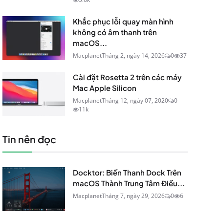
Khắc phục lỗi quay màn hình
không có âm thanh trên
macOS...
Macplanet
Tháng 2, ngày 14, 2026
0
37
Cài đặt Rosetta 2 trên các máy
Mac Apple Silicon
Macplanet
Tháng 12, ngày 07, 2020
0
11k
Tin nên đọc
Docktor: Biến Thanh Dock Trên
macOS Thành Trung Tâm Điều...
Macplanet
Tháng 7, ngày 29, 2026
0
6