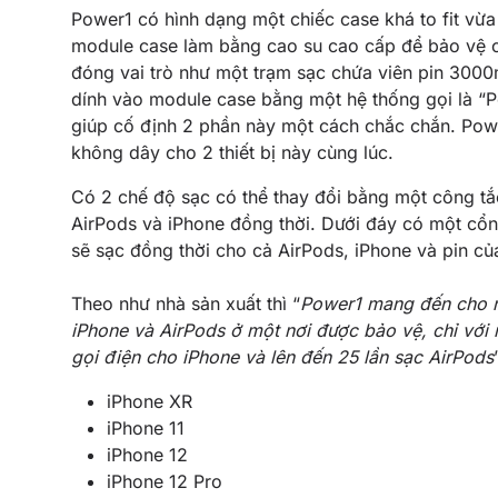
Power1 có hình dạng một chiếc case khá to fit vừa
module case làm bằng cao su cao cấp để bảo vệ c
đóng vai trò như một trạm sạc chứa viên pin 300
dính vào module case bằng một hệ thống gọi là 
giúp cố định 2 phần này một cách chắc chắn. Powe
không dây cho 2 thiết bị này cùng lúc.
Có 2 chế độ sạc có thể thay đổi bằng một công tắ
AirPods và iPhone đồng thời. Dưới đáy có một cổng
sẽ sạc đồng thời cho cả AirPods, iPhone và pin c
Theo như nhà sản xuất thì “
Power1 mang đến cho ng
iPhone và AirPods ở một nơi được bảo vệ, chỉ với
gọi điện cho iPhone và lên đến 25 lần sạc AirPods
iPhone XR
iPhone 11
iPhone 12
iPhone 12 Pro