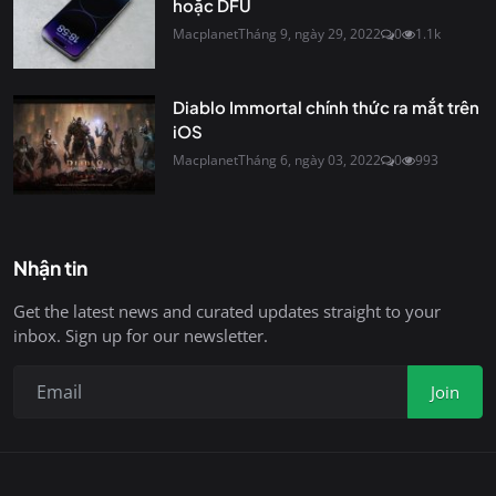
hoặc DFU
Macplanet
Tháng 9, ngày 29, 2022
0
1.1k
Diablo Immortal chính thức ra mắt trên
iOS
Macplanet
Tháng 6, ngày 03, 2022
0
993
Nhận tin
Get the latest news and curated updates straight to your
inbox. Sign up for our newsletter.
Join