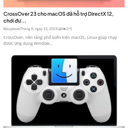
CrossOver 23 cho macOS đã hỗ trợ DirectX 12,
chơi đư...
Macplanet
Tháng 8, ngày 23, 2023
0
215
CrossOver, nền tảng phổ biến trên macOS, Linux giúp chạy
được ứng dụng Window...