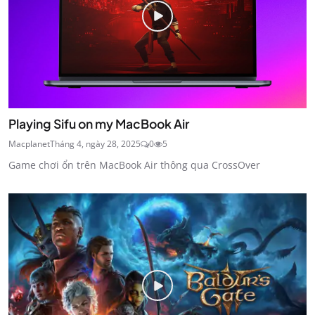
Playing Sifu on my MacBook Air
Macplanet
Tháng 4, ngày 28, 2025
0
5
Game chơi ổn trên MacBook Air thông qua CrossOver