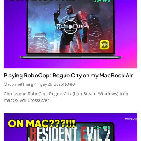
Playing RoboCop: Rogue City on my MacBook Air
Macplanet
Tháng 4, ngày 29, 2025
0
3
Chơi game RoboCop: Rogue City (bản Steam Windows) trên
macOS với CrossOver