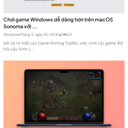
Chơi game Windows dễ dàng hơn trên macOS
Sonoma với ...
Macplanet
Tháng 9, ngày 20, 2023
0
623
Với sự ra mắt của Game Porting Toolkit, việc chơi các game đòi
hỏi cấu hình c...