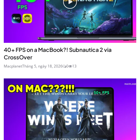
40+ FPS on a MacBook?! Subnautica 2 via
CrossOver
Macplanet
Tháng 5, ngày 18, 2026
0
13