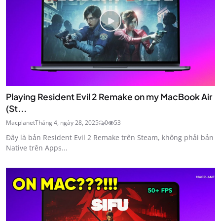
Playing Resident Evil 2 Remake on my MacBook Air
(St...
Macplanet
Tháng 4, ngày 28, 2025
0
53
Đây là bản Resident Evil 2 Remake trên Steam, không phải bản
Native trên Apps...