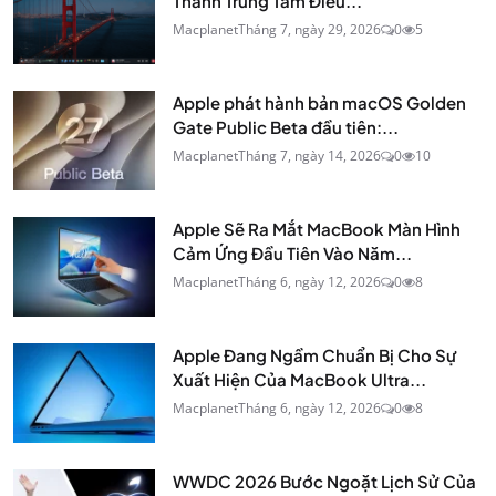
Thành Trung Tâm Điều...
Macplanet
Tháng 7, ngày 29, 2026
0
5
Apple phát hành bản macOS Golden
Gate Public Beta đầu tiên:...
Macplanet
Tháng 7, ngày 14, 2026
0
10
Apple Sẽ Ra Mắt MacBook Màn Hình
Cảm Ứng Đầu Tiên Vào Năm...
Macplanet
Tháng 6, ngày 12, 2026
0
8
Apple Đang Ngầm Chuẩn Bị Cho Sự
Xuất Hiện Của MacBook Ultra...
Macplanet
Tháng 6, ngày 12, 2026
0
8
WWDC 2026 Bước Ngoặt Lịch Sử Của