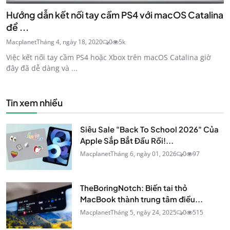
Hướng dẫn kết nối tay cầm PS4 với macOS Catalina
để ...
Macplanet
Tháng 4, ngày 18, 2020
0
5k
Việc kết nối tay cầm PS4 hoặc Xbox trên macOS Catalina giờ
đây đã dễ dàng và ...
Tin xem nhiều
Siêu Sale "Back To School 2026" Của
Apple Sắp Bắt Đầu Rồi!...
Macplanet
Tháng 6, ngày 01, 2026
0
97
TheBoringNotch: Biến tai thỏ
MacBook thành trung tâm điều...
Macplanet
Tháng 5, ngày 24, 2025
0
515