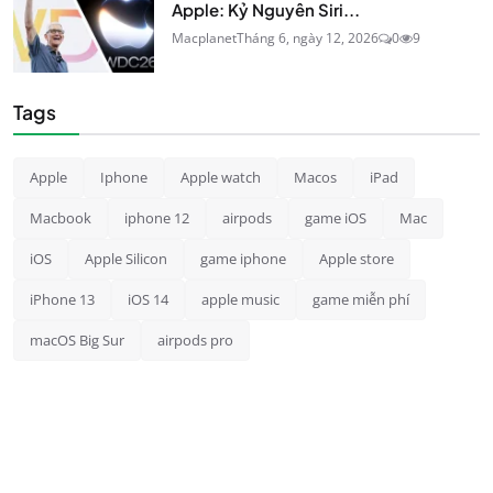
Apple: Kỷ Nguyên Siri...
Macplanet
Tháng 6, ngày 12, 2026
0
9
Tags
Apple
Iphone
Apple watch
Macos
iPad
Macbook
iphone 12
airpods
game iOS
Mac
iOS
Apple Silicon
game iphone
Apple store
iPhone 13
iOS 14
apple music
game miễn phí
macOS Big Sur
airpods pro