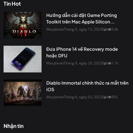
Tin Hot
Hướng dẫn cài đặt Game Porting
Toolkit trên Mac Apple Silicon...
Macplanet
Tháng 6, ngày 13, 2023
8
5.6k
Đưa iPhone 14 về Recovery mode
hoặc DFU
Macplanet
Tháng 9, ngày 29, 2022
0
1.1k
Diablo Immortal chính thức ra mắt trên
iOS
Macplanet
Tháng 6, ngày 03, 2022
0
993
Nhận tin