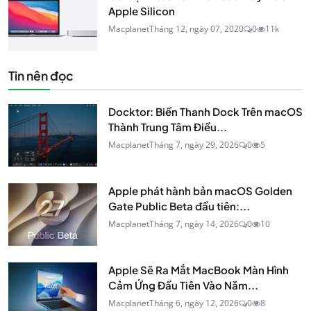
Apple Silicon
Macplanet
Tháng 12, ngày 07, 2020
0
11k
Tin nên đọc
Docktor: Biến Thanh Dock Trên macOS
Thành Trung Tâm Điều...
Macplanet
Tháng 7, ngày 29, 2026
0
5
Apple phát hành bản macOS Golden
Gate Public Beta đầu tiên:...
Macplanet
Tháng 7, ngày 14, 2026
0
10
Apple Sẽ Ra Mắt MacBook Màn Hình
Cảm Ứng Đầu Tiên Vào Năm...
Macplanet
Tháng 6, ngày 12, 2026
0
8