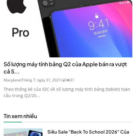
Số lượng máy tính bảng Q2 của Apple bán ra vượt
cả S...
Macplanet
Tháng 7, ngày 31, 2021
0
31
Theo thống kê của IDC về số lượng máy tính bảng (tablet) toàn
cầu trong Q2/20...
Tin xem nhiều
Siêu Sale "Back To School 2026" Của