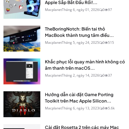
Apple Sắp Bắt Đầu Rồi!...
Macplanet
Tháng 6, ngày 01, 2026
0
97
TheBoringNotch: Biến tai thỏ
MacBook thành trung tâm điều...
Macplanet
Tháng 5, ngày 24, 2025
0
515
Khắc phục lỗi quay màn hình không có
âm thanh trên macOS...
Macplanet
Tháng 2, ngày 14, 2026
0
37
Hướng dẫn cài đặt Game Porting
Toolkit trên Mac Apple Silicon...
Macplanet
Tháng 6, ngày 13, 2023
8
5.6k
Cài đặt Rosetta 2 trên các máy Mac