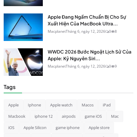
Apple Đang Ngầm Chuẩn Bị Cho Sự
Xuất Hiện Của MacBook Ultra...
Macplanet
Tháng 6, ngày 12, 2026
0
8
WWDC 2026 Bước Ngoặt Lịch Sử Của
Apple: Kỷ Nguyên Siri...
Macplanet
Tháng 6, ngày 12, 2026
0
9
Tags
Apple
Iphone
Apple watch
Macos
iPad
Macbook
iphone 12
airpods
game iOS
Mac
iOS
Apple Silicon
game iphone
Apple store