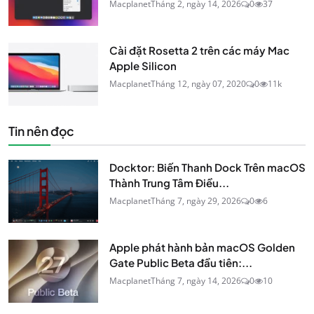
Macplanet
Tháng 2, ngày 14, 2026
0
37
Cài đặt Rosetta 2 trên các máy Mac
Apple Silicon
Macplanet
Tháng 12, ngày 07, 2020
0
11k
Tin nên đọc
Docktor: Biến Thanh Dock Trên macOS
Thành Trung Tâm Điều...
Macplanet
Tháng 7, ngày 29, 2026
0
6
Apple phát hành bản macOS Golden
Gate Public Beta đầu tiên:...
Macplanet
Tháng 7, ngày 14, 2026
0
10