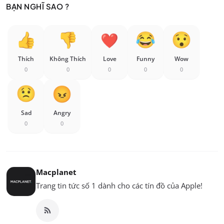
BẠN NGHĨ SAO ?
Thích
Không Thích
Love
Funny
Wow
0
0
0
0
0
Sad
Angry
0
0
Macplanet
Trang tin tức số 1 dành cho các tín đồ của Apple!