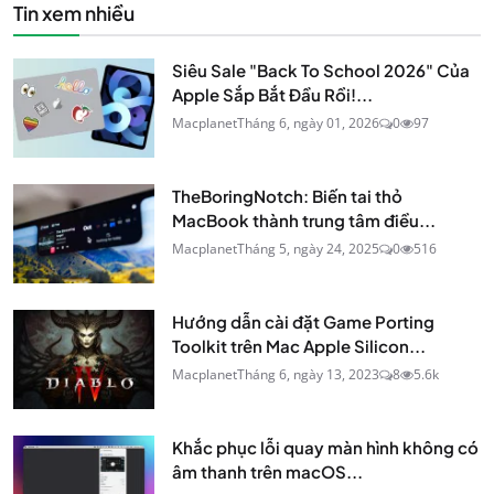
Tin xem nhiều
Siêu Sale "Back To School 2026" Của
Apple Sắp Bắt Đầu Rồi!...
Macplanet
Tháng 6, ngày 01, 2026
0
97
TheBoringNotch: Biến tai thỏ
MacBook thành trung tâm điều...
Macplanet
Tháng 5, ngày 24, 2025
0
516
Hướng dẫn cài đặt Game Porting
Toolkit trên Mac Apple Silicon...
Macplanet
Tháng 6, ngày 13, 2023
8
5.6k
Khắc phục lỗi quay màn hình không có
âm thanh trên macOS...