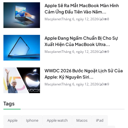
Apple Sẽ Ra Mắt MacBook Màn Hình
Cảm Ứng Đầu Tiên Vào Năm...
Macplanet
Tháng 6, ngày 12, 2026
0
8
Apple Đang Ngầm Chuẩn Bị Cho Sự
Xuất Hiện Của MacBook Ultra...
Macplanet
Tháng 6, ngày 12, 2026
0
9
WWDC 2026 Bước Ngoặt Lịch Sử Của
Apple: Kỷ Nguyên Siri...
Macplanet
Tháng 6, ngày 12, 2026
0
9
Tags
Apple
Iphone
Apple watch
Macos
iPad