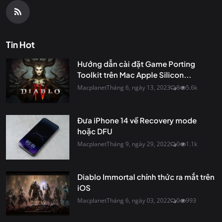
Tin Hot
Hướng dẫn cài đặt Game Porting
Toolkit trên Mac Apple Silicon...
Macplanet
Tháng 6, ngày 13, 2023
8
5.6k
Đưa iPhone 14 về Recovery mode
hoặc DFU
Macplanet
Tháng 9, ngày 29, 2022
0
1.1k
Diablo Immortal chính thức ra mắt trên
iOS
Macplanet
Tháng 6, ngày 03, 2022
0
993