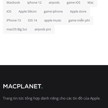
Macbook
iphone 12
airpods
game iOS
Mac
iOS
Apple Silicon
game iphone
Apple store
iPhone 13
iOS 14
apple music
game miễn phí
macOS Big Sur
airpods pro
Trang tin tức tổng hợp dành riêng cho các tín đồ của Apple.