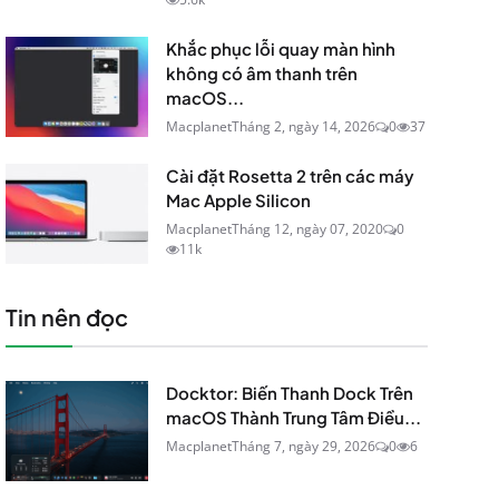
Khắc phục lỗi quay màn hình
không có âm thanh trên
macOS...
Macplanet
Tháng 2, ngày 14, 2026
0
37
Cài đặt Rosetta 2 trên các máy
Mac Apple Silicon
Macplanet
Tháng 12, ngày 07, 2020
0
11k
Tin nên đọc
Docktor: Biến Thanh Dock Trên
macOS Thành Trung Tâm Điều...
Macplanet
Tháng 7, ngày 29, 2026
0
6