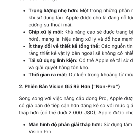
Trọng lượng nhẹ hơn:
Một trong những phàn nà
khi sử dụng lâu. Apple được cho là đang nỗ l
cường sự thoải mái.
Chip xử lý mới:
Khả năng cao sẽ được trang bị
hơn), mang lại hiệu năng xử lý và đồ họa mạn
Ít thay đổi về thiết kế tổng thể:
Các nguồn tin
rằng thiết kế vật lý bên ngoài sẽ không có nhiề
Tái sử dụng linh kiện:
Có thể Apple sẽ tái sử d
và giải quyết hàng tồn kho.
Thời gian ra mắt:
Dự kiến trong khoảng từ mù
2. Phiên Bản Vision Giá Rẻ Hơn ("Non-Pro")
Song song với việc nâng cấp dòng Pro, Apple được 
có giá bán dễ tiếp cận hơn đáng kể so với mức gi
thấp hơn (có thể dưới 2.000 USD), Apple được cho 
Màn hình độ phân giải thấp hơn:
Sử dụng tấm 
Vision Pro.