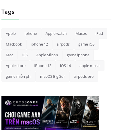
Tags
Apple
Iphone
Apple watch
Macos
iPad
Macbook
iphone 12
airpods
game iOS
Mac
iOS
Apple Silicon
game iphone
Apple store
iPhone 13
iOS 14
apple music
game miễn phí
macOS Big Sur
airpods pro