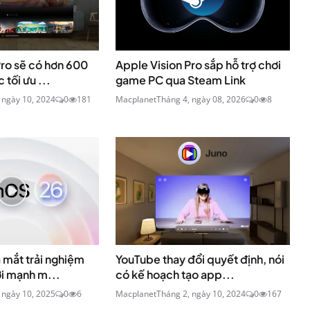
Pro sẽ có hơn 600
Apple Vision Pro sắp hỗ trợ chơi
tối ưu ...
game PC qua Steam Link
 ngày 10, 2024
0
181
Macplanet
Tháng 4, ngày 08, 2026
0
8
 mắt trải nghiệm
YouTube thay đổi quyết định, nói
i mạnh m...
có kế hoạch tạo app...
 ngày 10, 2025
0
6
Macplanet
Tháng 2, ngày 10, 2024
0
167