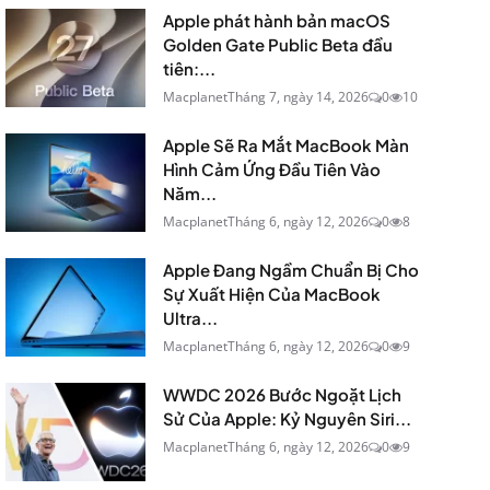
Apple phát hành bản macOS
Golden Gate Public Beta đầu
tiên:...
Macplanet
Tháng 7, ngày 14, 2026
0
10
Apple Sẽ Ra Mắt MacBook Màn
Hình Cảm Ứng Đầu Tiên Vào
Năm...
Macplanet
Tháng 6, ngày 12, 2026
0
8
Apple Đang Ngầm Chuẩn Bị Cho
Sự Xuất Hiện Của MacBook
Ultra...
Macplanet
Tháng 6, ngày 12, 2026
0
9
WWDC 2026 Bước Ngoặt Lịch
Sử Của Apple: Kỷ Nguyên Siri...
Macplanet
Tháng 6, ngày 12, 2026
0
9