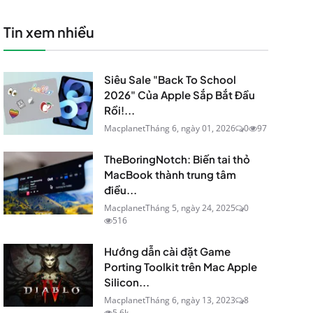
Tin xem nhiều
Siêu Sale "Back To School
2026" Của Apple Sắp Bắt Đầu
Rồi!...
Macplanet
Tháng 6, ngày 01, 2026
0
97
TheBoringNotch: Biến tai thỏ
MacBook thành trung tâm
điều...
Macplanet
Tháng 5, ngày 24, 2025
0
516
Hướng dẫn cài đặt Game
Porting Toolkit trên Mac Apple
Silicon...
Macplanet
Tháng 6, ngày 13, 2023
8
5.6k