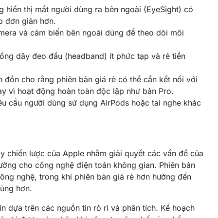
 hiển thị mắt người dùng ra bên ngoài (EyeSight) có
áp đơn giản hơn.
era và cảm biến bên ngoài dùng để theo dõi môi
ống dây đeo đầu (headband) ít phức tạp và rẻ tiền
n đồn cho rằng phiên bản giá rẻ có thể cần kết nối với
ay vì hoạt động hoàn toàn độc lập như bản Pro.
u cầu người dùng sử dụng AirPods hoặc tai nghe khác
hấy chiến lược của Apple nhằm giải quyết các vấn đề của
trường cho công nghệ điện toán không gian. Phiên bản
 công nghệ, trong khi phiên bản giá rẻ hơn hướng đến
dùng hơn.
in dựa trên các nguồn tin rò rỉ và phân tích. Kế hoạch