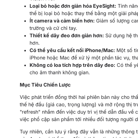
Loại bỏ hoặc đơn giản hóa EyeSight:
Tính năng
thể bị loại bỏ hoặc thay thế bằng một giải ph
Ít camera và cảm biến hơn:
Giảm số lượng cam
trường và cử chỉ tay.
Thiết kế dây đeo đơn giản hơn:
Sử dụng hệ th
hơn.
Có thể yêu cầu kết nối iPhone/Mac:
Một số ti
iPhone hoặc Mac để xử lý một phần tác vụ, th
Không có loa tích hợp trên dây đeo:
Có thể yê
cho âm thanh không gian.
Mục Tiêu Chiến Lược
Việc phát triển đồng thời hai phiên bản này cho t
thế hệ đầu (giá cao, trọng lượng) và mở rộng thị 
"refresh" nhắm đến việc duy trì vị thế dẫn đầu về
việc phổ cập sản phẩm tới nhiều đối tượng người 
Tuy nhiên, cần lưu ý rằng đây vẫn là những thông t