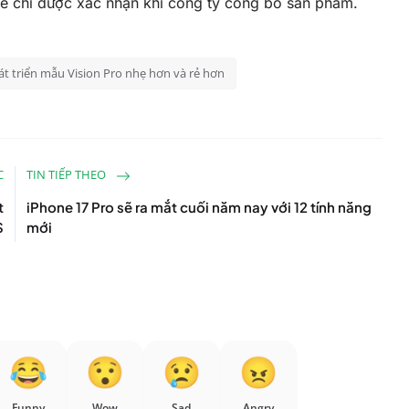
 sẽ chỉ được xác nhận khi công ty công bố sản phẩm.
át triển mẫu Vision Pro nhẹ hơn và rẻ hơn
C
TIN TIẾP THEO
t
iPhone 17 Pro sẽ ra mắt cuối năm nay với 12 tính năng
S
mới
Funny
Wow
Sad
Angry