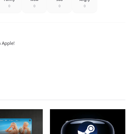
0
0
0
0
a Apple!