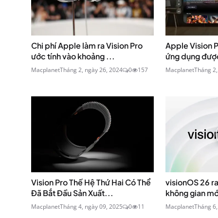
Chi phí Apple làm ra Vision Pro
Apple Vision 
ước tính vào khoảng ...
ứng dụng được 
Macplanet
Tháng 2, ngày 26, 2024
0
157
Macplanet
Tháng 2,
Vision Pro Thế Hệ Thứ Hai Có Thể
visionOS 26 ra
Đã Bắt Đầu Sản Xuất...
không gian mớ
Macplanet
Tháng 4, ngày 09, 2025
0
11
Macplanet
Tháng 6,