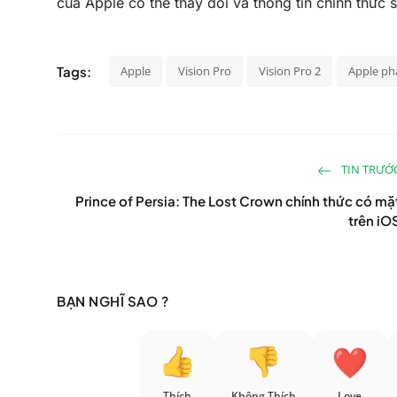
của Apple có thể thay đổi và thông tin chính thức
Tags:
Apple
Vision Pro
Vision Pro 2
Apple ph
TIN TRƯỚ
Prince of Persia: The Lost Crown chính thức có mặ
trên iO
BẠN NGHĨ SAO ?
Thích
Không Thích
Love