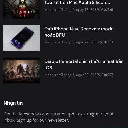
Toolkit trên Mac Apple Silicon...
Macplanet
Tháng 6, ngày 13, 2023
8
5.6k
Đưa iPhone 14 về Recovery mode
hoặc DFU
Macplanet
Tháng 9, ngày 29, 2022
0
1.1k
Diablo Immortal chính thức ra mắt trên
iOS
Macplanet
Tháng 6, ngày 03, 2022
0
993
Nhận tin
Get the latest news and curated updates straight to your
inbox. Sign up for our newsletter.