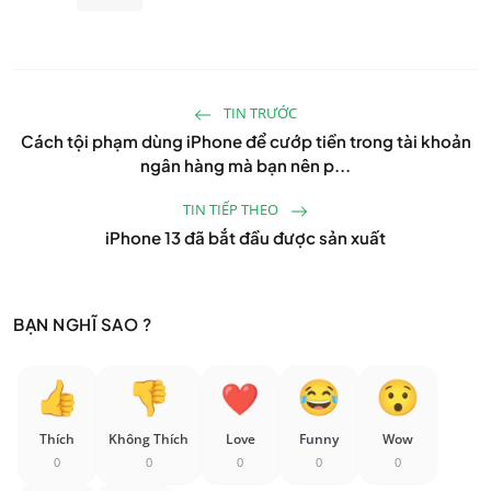
TIN TRƯỚC
Cách tội phạm dùng iPhone để cướp tiền trong tài khoản
ngân hàng mà bạn nên p...
TIN TIẾP THEO
iPhone 13 đã bắt đầu được sản xuất
BẠN NGHĨ SAO ?
Thích
Không Thích
Love
Funny
Wow
0
0
0
0
0