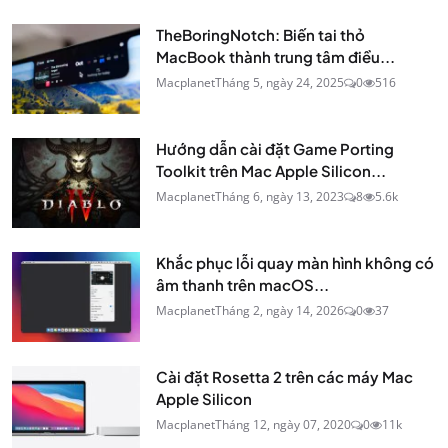
TheBoringNotch: Biến tai thỏ
MacBook thành trung tâm điều...
Macplanet
Tháng 5, ngày 24, 2025
0
516
Hướng dẫn cài đặt Game Porting
Toolkit trên Mac Apple Silicon...
Macplanet
Tháng 6, ngày 13, 2023
8
5.6k
Khắc phục lỗi quay màn hình không có
âm thanh trên macOS...
Macplanet
Tháng 2, ngày 14, 2026
0
37
Cài đặt Rosetta 2 trên các máy Mac
Apple Silicon
Macplanet
Tháng 12, ngày 07, 2020
0
11k