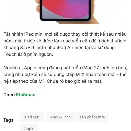
Tất nhiên
iPad
mini mới sẽ được thay đổi thiết kế sau nhiều
năm, mặt trước sẽ được làm các viền cân đối (kích thước ở
khoảng 8.5 - 9 inch) như iPad Air hiện tại và sử dụng
Touch ID ở phím nguồn.
Ngoài ra, Apple cũng đang phát triển
iMac 27 inch
lớn hơn,
cũng như dự kiến sẽ sử dụng chip M1X hoàn toàn mới - thế
hệ tiếp theo của M1. Chưa rõ bao giờ sẽ ra mắt.
Theo
9to5mac
iPad Mini
iMac 27 inch
sản phẩm mới
Tags
:
Apple