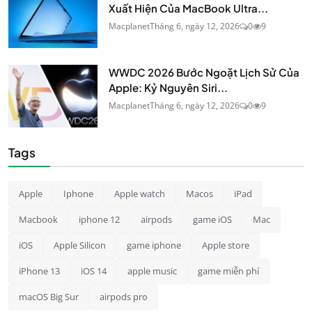
Xuất Hiện Của MacBook Ultra...
Macplanet
Tháng 6, ngày 12, 2026
0
9
WWDC 2026 Bước Ngoặt Lịch Sử Của
Apple: Kỷ Nguyên Siri...
Macplanet
Tháng 6, ngày 12, 2026
0
9
Tags
Apple
Iphone
Apple watch
Macos
iPad
Macbook
iphone 12
airpods
game iOS
Mac
iOS
Apple Silicon
game iphone
Apple store
iPhone 13
iOS 14
apple music
game miễn phí
macOS Big Sur
airpods pro