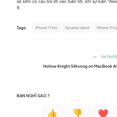
sẽ sớm có câu trả lời vào tuần tới, khi sự kiện "A
9.
Tags:
iPhone 17 Pro
Dynamic Island
iPhone 17 c
TIN TRƯỚ
Hollow Knight Silksong on MacBook Ai
BẠN NGHĨ SAO ?