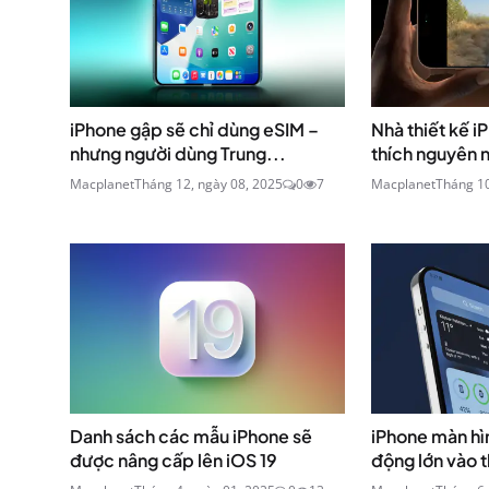
iPhone gập sẽ chỉ dùng eSIM –
Nhà thiết kế iP
nhưng người dùng Trung...
thích nguyên n
Macplanet
Tháng 12, ngày 08, 2025
0
7
Macplanet
Tháng 10
Danh sách các mẫu iPhone sẽ
iPhone màn hì
được nâng cấp lên iOS 19
động lớn vào t