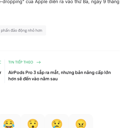
we-dropping" của Apple diễn ra vào thứ Ba, ngày 9 tháng
ó phẩn đảo động nhỏ hơn
C
TIN TIẾP THEO
r
AirPods Pro 3 sắp ra mắt, nhưng bản nâng cấp lớn
hơn sẽ đến vào năm sau