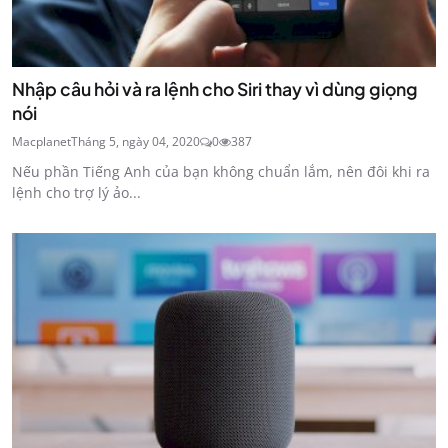
Nhập câu hỏi và ra lệnh cho Siri thay vì dùng giọng
nói
Macplanet
Tháng 5, ngày 04, 2020
0
387
Nếu phần Tiếng Anh của bạn không chuẩn lắm, nên đôi khi ra
lệnh cho trợ lý ảo...