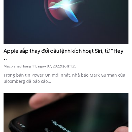
Apple sắp thay đổi câu lệnh kích hoạt Siri, từ “Hey
...
Macplanet
Tháng 11, ngày 07, 2022
0
135
Trong bản tin Power On mới nhất, nhà báo Mark Gurman của
Bloomberg đã báo cáo...