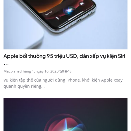
Apple bồi thường 95 triệu USD, dàn xếp vụ kiện Siri
...
Macplanet
Tháng 1, ngày 16, 2025
0
48
Vụ kiện tập thể của người dùng iPhone, khởi kiện Apple xoay
quanh quyền riêng...