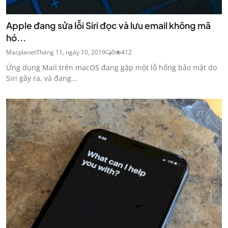
Apple đang sửa lỗi Siri đọc và lưu email không mã
hó...
Macplanet
Tháng 11, ngày 10, 2019
0
412
Ứng dụng Mail trên macOS đang gặp một lỗ hổng bảo mật do
Siri gây ra, và đang...