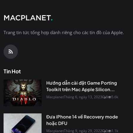
Trang tin tức tổng hợp dành riêng cho các tín đồ của Apple.
Tin Hot
Hướng dẫn cài đặt Game Porting
Toolkit trên Mac Apple Silicon...
Macplanet
Tháng 6, ngày 13, 2023
8
5.6k
Đưa iPhone 14 về Recovery mode
hoặc DFU
Macplanet
Tháng 9, ngày 29, 2022
0
1.1k