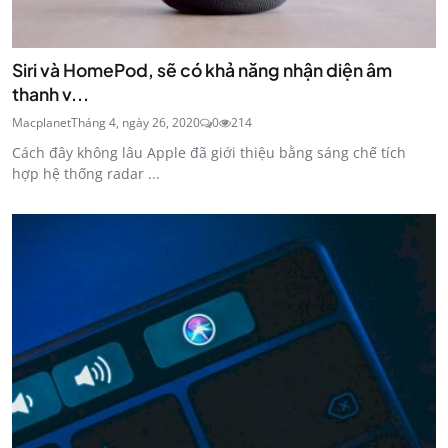
Siri và HomePod, sẽ có khả năng nhận diện âm
thanh v...
Macplanet
Tháng 4, ngày 26, 2020
0
214
Cách đây không lâu Apple đã giới thiệu bằng sáng chế tích
hợp hệ thống radar ...