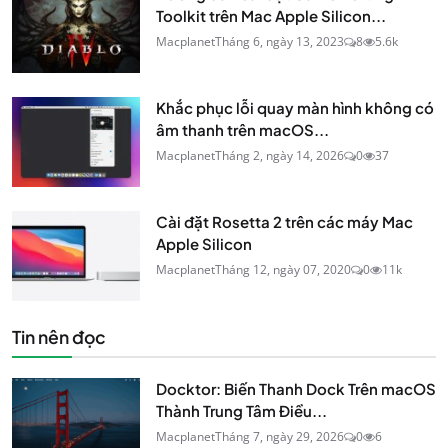
Toolkit trên Mac Apple Silicon...
Macplanet
Tháng 6, ngày 13, 2023
8
5.6k
Khắc phục lỗi quay màn hình không có
âm thanh trên macOS...
Macplanet
Tháng 2, ngày 14, 2026
0
37
Cài đặt Rosetta 2 trên các máy Mac
Apple Silicon
Macplanet
Tháng 12, ngày 07, 2020
0
11k
Tin nên đọc
Docktor: Biến Thanh Dock Trên macOS
Thành Trung Tâm Điều...
Macplanet
Tháng 7, ngày 29, 2026
0
6