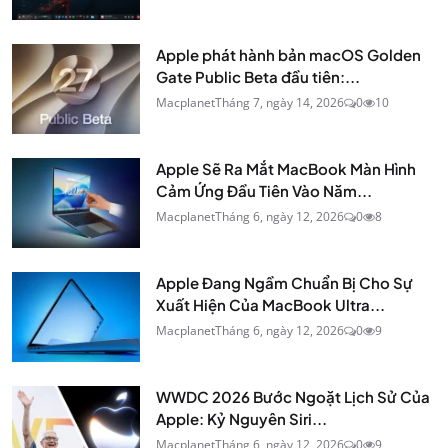
Apple phát hành bản macOS Golden
Gate Public Beta đầu tiên:...
Macplanet
Tháng 7, ngày 14, 2026
0
10
Apple Sẽ Ra Mắt MacBook Màn Hình
Cảm Ứng Đầu Tiên Vào Năm...
Macplanet
Tháng 6, ngày 12, 2026
0
8
Apple Đang Ngầm Chuẩn Bị Cho Sự
Xuất Hiện Của MacBook Ultra...
Macplanet
Tháng 6, ngày 12, 2026
0
9
WWDC 2026 Bước Ngoặt Lịch Sử Của
Apple: Kỷ Nguyên Siri...
Macplanet
Tháng 6, ngày 12, 2026
0
9