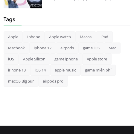
Tags
Apple
Iphone
Apple watch
Macos
iPad
Macbook
iphone 12
airpods
game iOS
Mac
iOS
Apple Silicon
game iphone
Apple store
iPhone 13
iOS 14
apple music
game miễn phí
macOS Big Sur
airpods pro