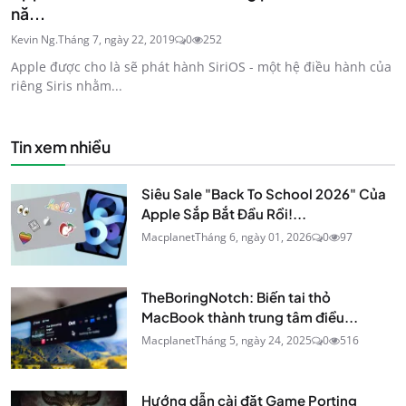
nă...
Kevin Ng.
Tháng 7, ngày 22, 2019
0
252
Apple được cho là sẽ phát hành SiriOS - một hệ điều hành của
riêng Siris nhằm...
Tin xem nhiều
Siêu Sale "Back To School 2026" Của
Apple Sắp Bắt Đầu Rồi!...
Macplanet
Tháng 6, ngày 01, 2026
0
97
TheBoringNotch: Biến tai thỏ
MacBook thành trung tâm điều...
Macplanet
Tháng 5, ngày 24, 2025
0
516
Hướng dẫn cài đặt Game Porting