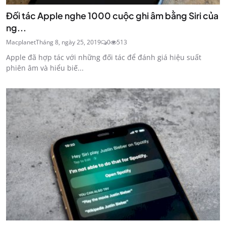
Đối tác Apple nghe 1000 cuộc ghi âm bằng Siri của
ng...
Macplanet
Tháng 8, ngày 25, 2019
0
513
Apple đã hợp tác với những đối tác để đánh giá hiệu suất
phiên âm và hiểu biế...