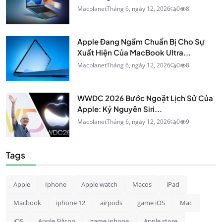
Macplanet
Tháng 6, ngày 12, 2026
0
8
Apple Đang Ngầm Chuẩn Bị Cho Sự
Xuất Hiện Của MacBook Ultra...
Macplanet
Tháng 6, ngày 12, 2026
0
8
WWDC 2026 Bước Ngoặt Lịch Sử Của
Apple: Kỷ Nguyên Siri...
Macplanet
Tháng 6, ngày 12, 2026
0
9
Tags
Apple
Iphone
Apple watch
Macos
iPad
Macbook
iphone 12
airpods
game iOS
Mac
iOS
Apple Silicon
game iphone
Apple store