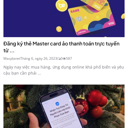
Đăng ký thẻ Master card ảo thanh toán trực tuyến
từ ...
Macplanet
Tháng 6, ngày 26, 2023
0
587
Ngày nay việc mua hàng, ứng dụng online khá phổ biến và yêu
cậu bạn cần phải ...