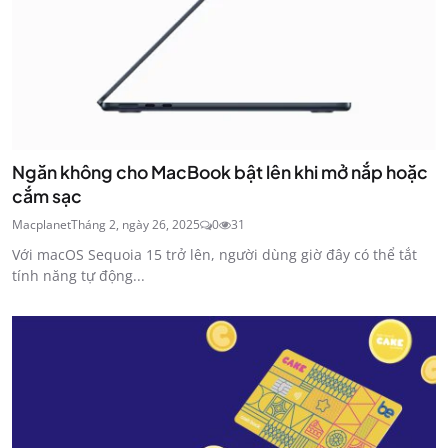
Ngăn không cho MacBook bật lên khi mở nắp hoặc
cắm sạc
Macplanet
Tháng 2, ngày 26, 2025
0
31
Với macOS Sequoia 15 trở lên, người dùng giờ đây có thể tắt
tính năng tự động...