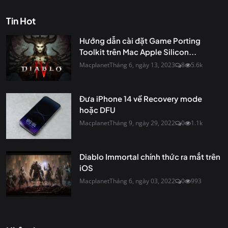
Tin Hot
Hướng dẫn cài đặt Game Porting
Toolkit trên Mac Apple Silicon...
Macplanet
Tháng 6, ngày 13, 2023
8
5.6k
Đưa iPhone 14 về Recovery mode
hoặc DFU
Macplanet
Tháng 9, ngày 29, 2022
0
1.1k
Diablo Immortal chính thức ra mắt trên
iOS
Macplanet
Tháng 6, ngày 03, 2022
0
993