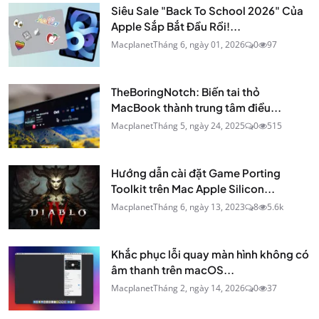
Siêu Sale "Back To School 2026" Của
Apple Sắp Bắt Đầu Rồi!...
Macplanet
Tháng 6, ngày 01, 2026
0
97
TheBoringNotch: Biến tai thỏ
MacBook thành trung tâm điều...
Macplanet
Tháng 5, ngày 24, 2025
0
515
Hướng dẫn cài đặt Game Porting
Toolkit trên Mac Apple Silicon...
Macplanet
Tháng 6, ngày 13, 2023
8
5.6k
Khắc phục lỗi quay màn hình không có
âm thanh trên macOS...
Macplanet
Tháng 2, ngày 14, 2026
0
37