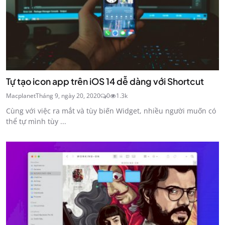
Tự tạo icon app trên iOS 14 dễ dàng với Shortcut
Macplanet
Tháng 9, ngày 20, 2020
0
1.3k
Cùng với việc ra mắt và tùy biến Widget, nhiều người muốn có
thể tự mình tùy ...