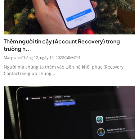
Thêm người tin cậy (Account Recovery) trong
trường h...
Macplanet
Tháng 12, ngày 19, 2022
0
214
Người mà chúng ta thêm vào Liên hệ khôi phục (Recovery
Contact) sẽ giúp chúng...