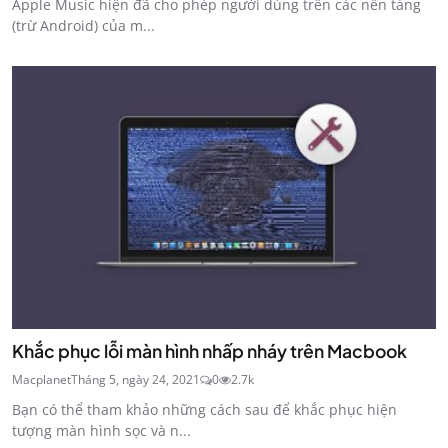
Apple Music hiện đã cho phép người dùng trên các nền tảng
(trừ Android) của m...
Khắc phục lỗi màn hình nhấp nháy trên Macbook
Macplanet
Tháng 5, ngày 24, 2021
0
2.7k
Bạn có thể tham khảo những cách sau để khắc phục hiện
tượng màn hình sọc và n...