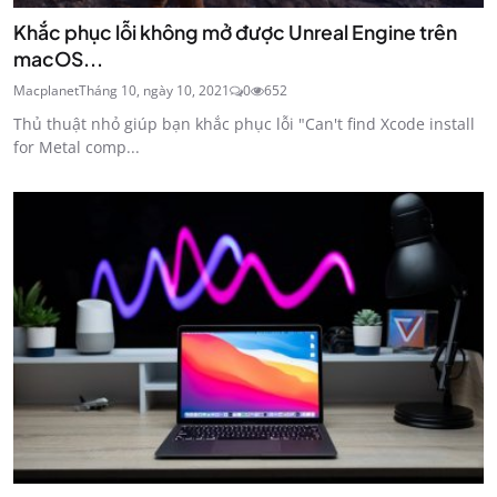
Khắc phục lỗi không mở được Unreal Engine trên
macOS...
Macplanet
Tháng 10, ngày 10, 2021
0
652
Thủ thuật nhỏ giúp bạn khắc phục lỗi "Can't find Xcode install
for Metal comp...