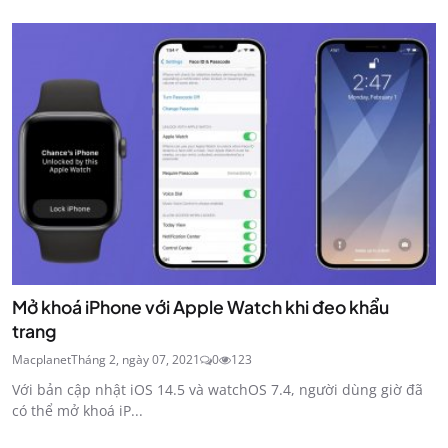
Mở khoá iPhone với Apple Watch khi đeo khẩu
trang
Macplanet
Tháng 2, ngày 07, 2021
0
123
Với bản cập nhật iOS 14.5 và watchOS 7.4, người dùng giờ đã
có thể mở khoá iP...