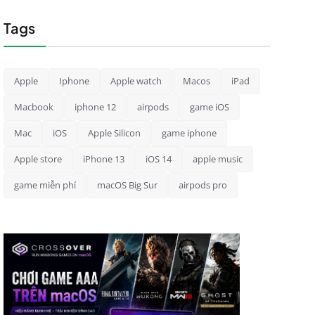
Tags
Apple
Iphone
Apple watch
Macos
iPad
Macbook
iphone 12
airpods
game iOS
Mac
iOS
Apple Silicon
game iphone
Apple store
iPhone 13
iOS 14
apple music
game miễn phí
macOS Big Sur
airpods pro