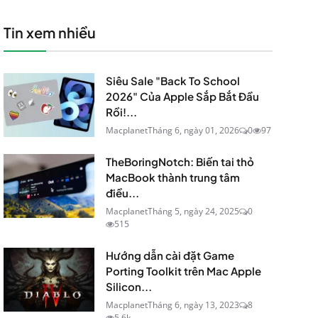
Tin xem nhiều
Siêu Sale "Back To School
2026" Của Apple Sắp Bắt Đầu
Rồi!...
Macplanet
Tháng 6, ngày 01, 2026
0
97
TheBoringNotch: Biến tai thỏ
MacBook thành trung tâm
điều...
Macplanet
Tháng 5, ngày 24, 2025
0
515
Hướng dẫn cài đặt Game
Porting Toolkit trên Mac Apple
Silicon...
Macplanet
Tháng 6, ngày 13, 2023
8
5.6k