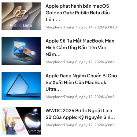
Apple phát hành bản macOS
Golden Gate Public Beta đầu
tiên:...
Macplanet
Tháng 7, ngày 14, 2026
0
10
Apple Sẽ Ra Mắt MacBook Màn
Hình Cảm Ứng Đầu Tiên Vào
Năm...
Macplanet
Tháng 6, ngày 12, 2026
0
8
Apple Đang Ngầm Chuẩn Bị Cho
Sự Xuất Hiện Của MacBook
Ultra...
Macplanet
Tháng 6, ngày 12, 2026
0
8
WWDC 2026 Bước Ngoặt Lịch
Sử Của Apple: Kỷ Nguyên Siri...
Macplanet
Tháng 6, ngày 12, 2026
0
9