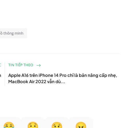
ồ thông minh
C
TIN TIẾP THEO
n
Apple A16 trên iPhone 14 Pro chỉ là bản nâng cấp nhẹ,
MacBook Air 2022 vẫn dù...