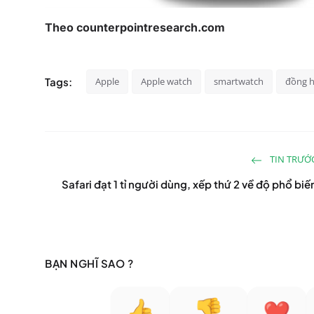
Theo counterpointresearch.com
Tags:
Apple
Apple watch
smartwatch
đồng h
TIN TRƯỚ
Safari đạt 1 tỉ người dùng, xếp thứ 2 về độ phổ biế
BẠN NGHĨ SAO ?