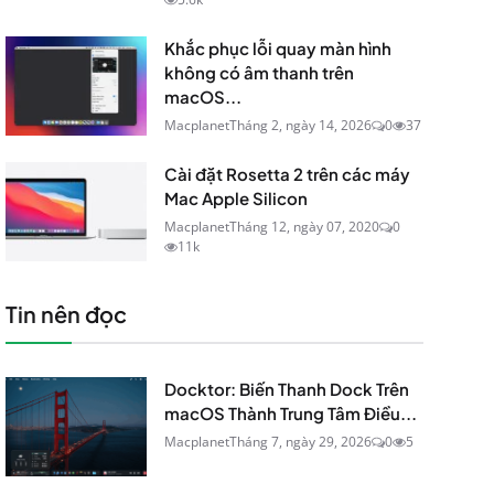
Khắc phục lỗi quay màn hình
không có âm thanh trên
macOS...
Macplanet
Tháng 2, ngày 14, 2026
0
37
Cài đặt Rosetta 2 trên các máy
Mac Apple Silicon
Macplanet
Tháng 12, ngày 07, 2020
0
11k
Tin nên đọc
Docktor: Biến Thanh Dock Trên
macOS Thành Trung Tâm Điều...
Macplanet
Tháng 7, ngày 29, 2026
0
5