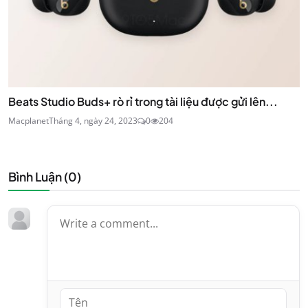
Beats Studio Buds+ rò rỉ trong tài liệu được gửi lên...
Macplanet
Tháng 4, ngày 24, 2023
0
204
Bình Luận (
0
)