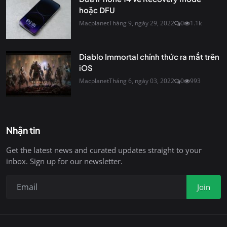
hoặc DFU
Macplanet
Tháng 9, ngày 29, 2022
0
1.1k
Diablo Immortal chính thức ra mắt trên
iOS
Macplanet
Tháng 6, ngày 03, 2022
0
993
Nhận tin
Get the latest news and curated updates straight to your
inbox. Sign up for our newsletter.
Join