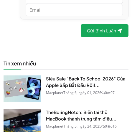
Gửi Bình Luận
Tin xem nhiều
Siêu Sale "Back To School 2026" Của
Apple Sắp Bắt Đầu Rồi!...
Macplanet
Tháng 6, ngày 01, 2026
0
97
TheBoringNotch: Biến tai thỏ
MacBook thành trung tâm điều...
Macplanet
Tháng 5, ngày 24, 2025
0
516