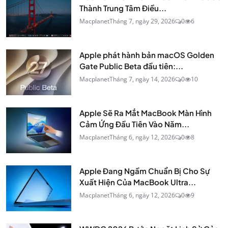
Thành Trung Tâm Điều...
Macplanet
Tháng 7, ngày 29, 2026
0
6
Apple phát hành bản macOS Golden
Gate Public Beta đầu tiên:...
Macplanet
Tháng 7, ngày 14, 2026
0
10
Apple Sẽ Ra Mắt MacBook Màn Hình
Cảm Ứng Đầu Tiên Vào Năm...
Macplanet
Tháng 6, ngày 12, 2026
0
8
Apple Đang Ngầm Chuẩn Bị Cho Sự
Xuất Hiện Của MacBook Ultra...
Macplanet
Tháng 6, ngày 12, 2026
0
9