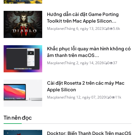
Hướng dẫn cài đặt Game Porting
Toolkit trên Mac Apple Silicon...
Macplanet
Tháng 6, ngày 13, 2023
8
5.6k
Khắc phục lỗi quay màn hình không có
âm thanh trên macOS...
Macplanet
Tháng 2, ngày 14, 2026
0
37
Cài đặt Rosetta 2 trên các máy Mac
Apple Silicon
Macplanet
Tháng 12, ngày 07, 2020
0
11k
Tin nên đọc
Docktor: Biến Thanh Dock Trên macOS