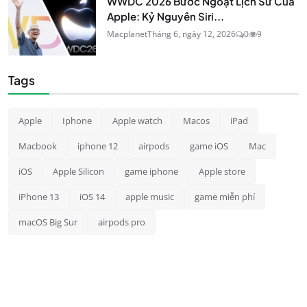
WWDC 2026 Bước Ngoặt Lịch Sử Của
Apple: Kỷ Nguyên Siri...
Macplanet
Tháng 6, ngày 12, 2026
0
9
Tags
Apple
Iphone
Apple watch
Macos
iPad
Macbook
iphone 12
airpods
game iOS
Mac
iOS
Apple Silicon
game iphone
Apple store
iPhone 13
iOS 14
apple music
game miễn phí
macOS Big Sur
airpods pro