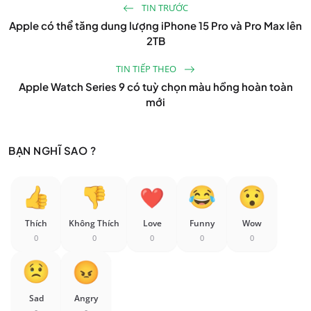
TIN TRƯỚC
Apple có thể tăng dung lượng iPhone 15 Pro và Pro Max lên
2TB
TIN TIẾP THEO
Apple Watch Series 9 có tuỳ chọn màu hồng hoàn toàn
mới
BẠN NGHĨ SAO ?
Thích
Không Thích
Love
Funny
Wow
0
0
0
0
0
Sad
Angry