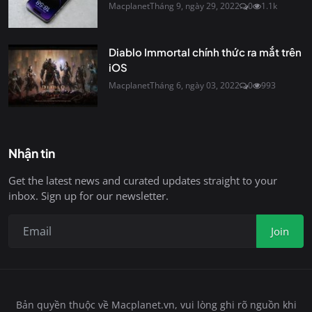
Macplanet
Tháng 9, ngày 29, 2022
0
1.1k
Diablo Immortal chính thức ra mắt trên
iOS
Macplanet
Tháng 6, ngày 03, 2022
0
993
Nhận tin
Get the latest news and curated updates straight to your
inbox. Sign up for our newsletter.
Join
Bản quyền thuộc về Macplanet.vn, vui lòng ghi rõ nguồn khi