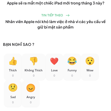
Apple sẽ ra mắt một chiếc iPad mới trong tháng 3 này?
TIN TIẾP THEO
Nhân viên Apple nói khó làm việc ở nhà vì các yêu cầu về
giữ bí mật sản phẩm
BẠN NGHĨ SAO ?
Thích
Không Thích
Love
Funny
Wow
0
0
0
0
0
Sad
Angry
0
0