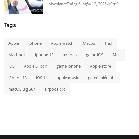
Macplanet
Tháng 6, ngày 12, 2026
0
9
Tags
Apple
Iphone
Apple watch
Macos
iPad
Macbook
iphone 12
airpods
game iOS
Mac
iOS
Apple Silicon
game iphone
Apple store
iPhone 13
iOS 14
apple music
game miễn phí
macOS Big Sur
airpods pro