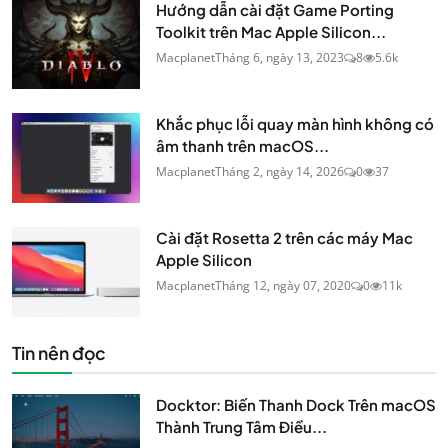
Hướng dẫn cài đặt Game Porting
Toolkit trên Mac Apple Silicon...
Macplanet
Tháng 6, ngày 13, 2023
8
5.6k
Khắc phục lỗi quay màn hình không có
âm thanh trên macOS...
Macplanet
Tháng 2, ngày 14, 2026
0
37
Cài đặt Rosetta 2 trên các máy Mac
Apple Silicon
Macplanet
Tháng 12, ngày 07, 2020
0
11k
Tin nên đọc
Docktor: Biến Thanh Dock Trên macOS
Thành Trung Tâm Điều...