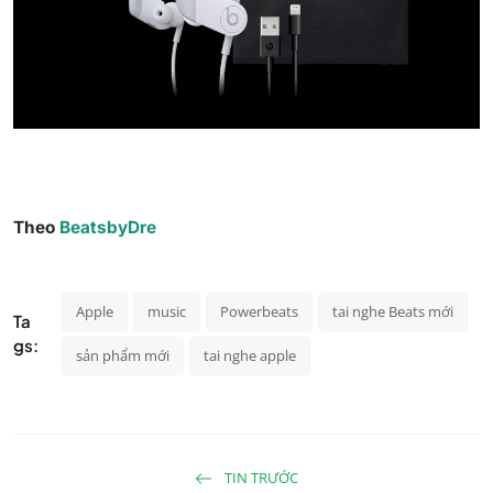
Theo
BeatsbyDre
Apple
music
Powerbeats
tai nghe Beats mới
Ta
gs:
sản phẩm mới
tai nghe apple
TIN TRƯỚC