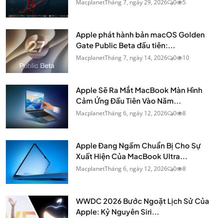
Macplanet
Tháng 7, ngày 29, 2026
0
5
Apple phát hành bản macOS Golden
Gate Public Beta đầu tiên:...
Macplanet
Tháng 7, ngày 14, 2026
0
10
Apple Sẽ Ra Mắt MacBook Màn Hình
Cảm Ứng Đầu Tiên Vào Năm...
Macplanet
Tháng 6, ngày 12, 2026
0
8
Apple Đang Ngầm Chuẩn Bị Cho Sự
Xuất Hiện Của MacBook Ultra...
Macplanet
Tháng 6, ngày 12, 2026
0
8
WWDC 2026 Bước Ngoặt Lịch Sử Của
Apple: Kỷ Nguyên Siri...