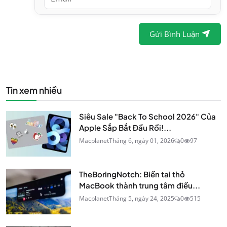
Gửi Bình Luận
Tin xem nhiều
Siêu Sale "Back To School 2026" Của
Apple Sắp Bắt Đầu Rồi!...
Macplanet
Tháng 6, ngày 01, 2026
0
97
TheBoringNotch: Biến tai thỏ
MacBook thành trung tâm điều...
Macplanet
Tháng 5, ngày 24, 2025
0
515