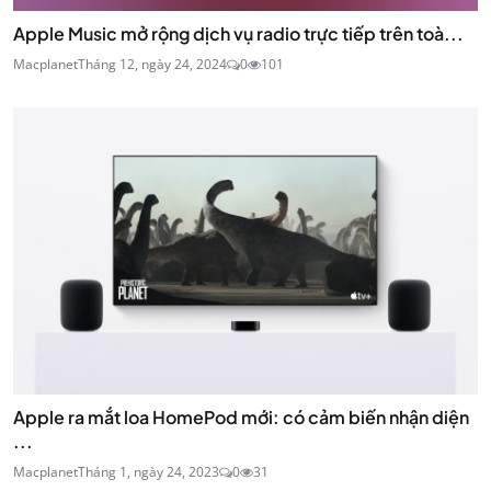
Apple Music mở rộng dịch vụ radio trực tiếp trên toà...
Macplanet
Tháng 12, ngày 24, 2024
0
101
Apple ra mắt loa HomePod mới: có cảm biến nhận diện
...
Macplanet
Tháng 1, ngày 24, 2023
0
31