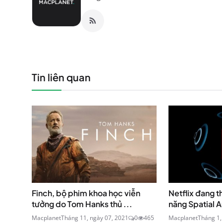
Tin liên quan
Finch, bộ phim khoa học viễn
Netflix đang t
tưởng do Tom Hanks thủ ...
năng Spatial A
Macplanet
Tháng 11, ngày 07, 2021
0
465
Macplanet
Tháng 1,