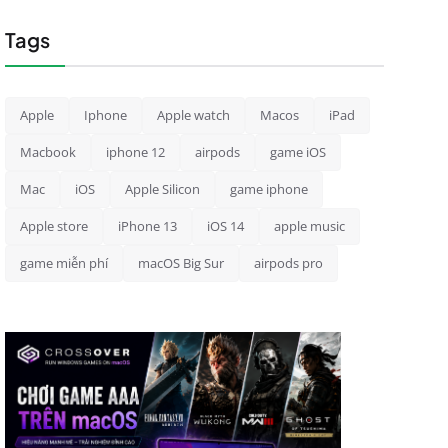
Tags
Apple
Iphone
Apple watch
Macos
iPad
Macbook
iphone 12
airpods
game iOS
Mac
iOS
Apple Silicon
game iphone
Apple store
iPhone 13
iOS 14
apple music
game miễn phí
macOS Big Sur
airpods pro