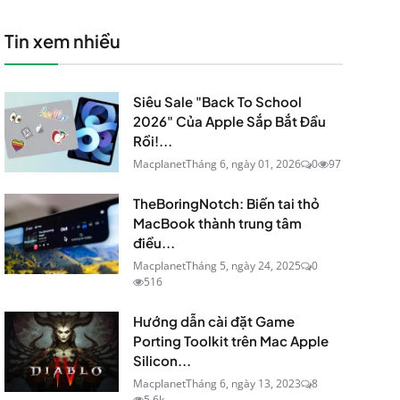
Tin xem nhiều
Siêu Sale "Back To School
2026" Của Apple Sắp Bắt Đầu
Rồi!...
Macplanet
Tháng 6, ngày 01, 2026
0
97
TheBoringNotch: Biến tai thỏ
MacBook thành trung tâm
điều...
Macplanet
Tháng 5, ngày 24, 2025
0
516
Hướng dẫn cài đặt Game
Porting Toolkit trên Mac Apple
Silicon...
Macplanet
Tháng 6, ngày 13, 2023
8
5.6k