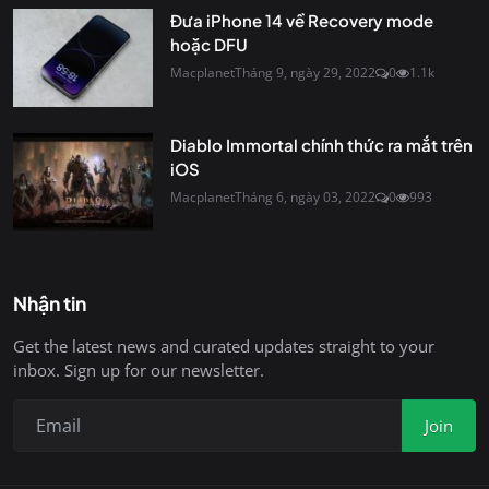
Đưa iPhone 14 về Recovery mode
hoặc DFU
Macplanet
Tháng 9, ngày 29, 2022
0
1.1k
Diablo Immortal chính thức ra mắt trên
iOS
Macplanet
Tháng 6, ngày 03, 2022
0
993
Nhận tin
Get the latest news and curated updates straight to your
inbox. Sign up for our newsletter.
Join