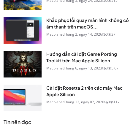
Macplanet
Tháng 5, ngày 24, 2025
0
515
Khắc phục lỗi quay màn hình không có
âm thanh trên macOS...
Macplanet
Tháng 2, ngày 14, 2026
0
37
Hướng dẫn cài đặt Game Porting
Toolkit trên Mac Apple Silicon...
Macplanet
Tháng 6, ngày 13, 2023
8
5.6k
Cài đặt Rosetta 2 trên các máy Mac
Apple Silicon
Macplanet
Tháng 12, ngày 07, 2020
0
11k
Tin nên đọc