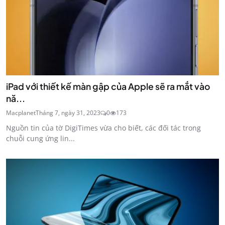
iPad với thiết kế màn gập của Apple sẽ ra mắt vào
nă...
Macplanet
Tháng 7, ngày 31, 2023
0
173
Nguồn tin của tờ DigiTimes vừa cho biết, các đối tác trong
chuỗi cung ứng lin...