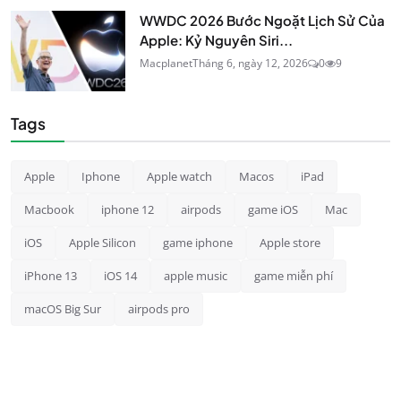
WWDC 2026 Bước Ngoặt Lịch Sử Của
Apple: Kỷ Nguyên Siri...
Macplanet
Tháng 6, ngày 12, 2026
0
9
Tags
Apple
Iphone
Apple watch
Macos
iPad
Macbook
iphone 12
airpods
game iOS
Mac
iOS
Apple Silicon
game iphone
Apple store
iPhone 13
iOS 14
apple music
game miễn phí
macOS Big Sur
airpods pro