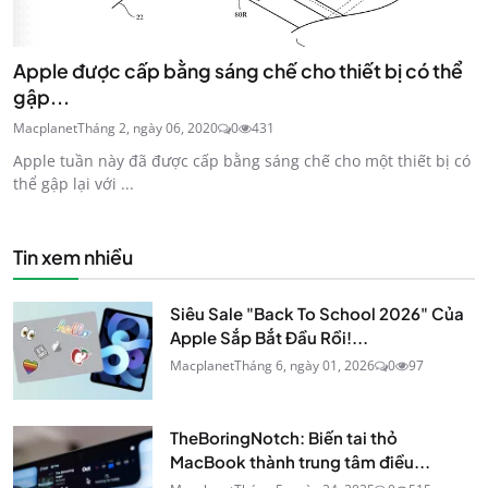
Apple được cấp bằng sáng chế cho thiết bị có thể
gập...
Macplanet
Tháng 2, ngày 06, 2020
0
431
Apple tuần này đã được cấp bằng sáng chế cho một thiết bị có
thể gập lại với ...
Tin xem nhiều
Siêu Sale "Back To School 2026" Của
Apple Sắp Bắt Đầu Rồi!...
Macplanet
Tháng 6, ngày 01, 2026
0
97
TheBoringNotch: Biến tai thỏ
MacBook thành trung tâm điều...