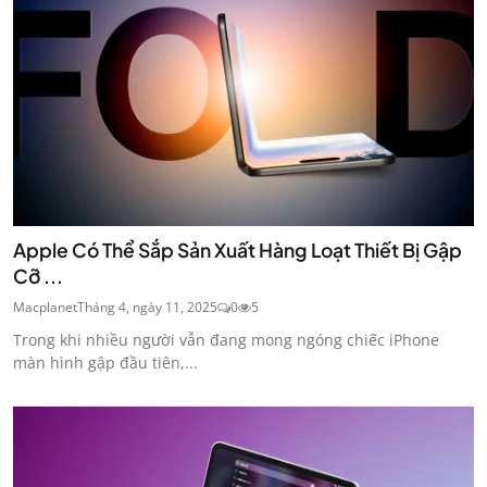
Apple Có Thể Sắp Sản Xuất Hàng Loạt Thiết Bị Gập
Cỡ ...
Macplanet
Tháng 4, ngày 11, 2025
0
5
Trong khi nhiều người vẫn đang mong ngóng chiếc iPhone
màn hình gập đầu tiên,...