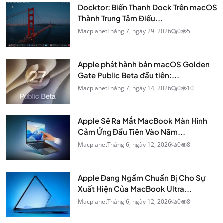
Docktor: Biến Thanh Dock Trên macOS
Thành Trung Tâm Điều...
Macplanet
Tháng 7, ngày 29, 2026
0
5
Apple phát hành bản macOS Golden
Gate Public Beta đầu tiên:...
Macplanet
Tháng 7, ngày 14, 2026
0
10
Apple Sẽ Ra Mắt MacBook Màn Hình
Cảm Ứng Đầu Tiên Vào Năm...
Macplanet
Tháng 6, ngày 12, 2026
0
8
Apple Đang Ngầm Chuẩn Bị Cho Sự
Xuất Hiện Của MacBook Ultra...
Macplanet
Tháng 6, ngày 12, 2026
0
8