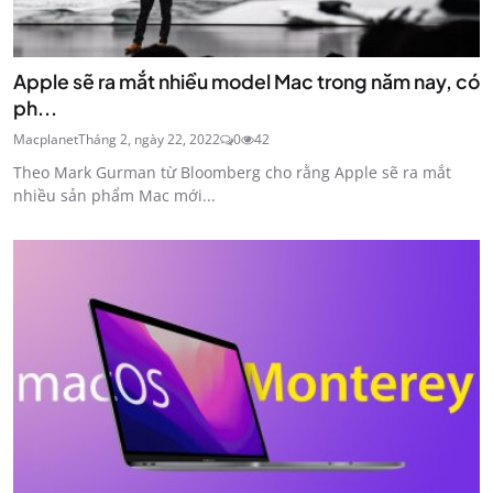
Apple sẽ ra mắt nhiều model Mac trong năm nay, có
ph...
Macplanet
Tháng 2, ngày 22, 2022
0
42
Theo Mark Gurman từ Bloomberg cho rằng Apple sẽ ra mắt
nhiều sản phẩm Mac mới...