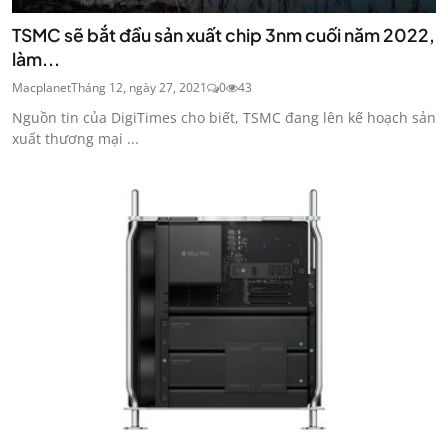
TSMC sẽ bắt đầu sản xuất chip 3nm cuối năm 2022,
làm...
Macplanet
Tháng 12, ngày 27, 2021
0
43
Nguồn tin của DigiTimes cho biết, TSMC đang lên kế hoạch sản
xuất thương mại ...