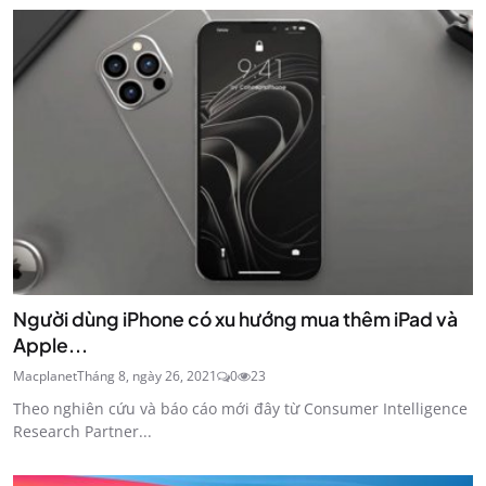
Người dùng iPhone có xu hướng mua thêm iPad và
Apple...
Macplanet
Tháng 8, ngày 26, 2021
0
23
Theo nghiên cứu và báo cáo mới đây từ Consumer Intelligence
Research Partner...