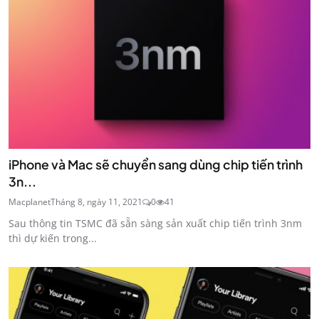
iPhone và Mac sẽ chuyển sang dùng chip tiến trình
3n...
Macplanet
Tháng 8, ngày 11, 2021
0
41
Sau thông tin TSMC đã sẵn sàng sản xuất chip tiến trình 3nm
thì dự kiến trong...