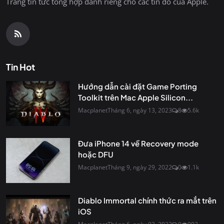
Trang tin tức tổng hợp dành riêng cho các tín đồ của Apple.
Tin Hot
Hướng dẫn cài đặt Game Porting
Toolkit trên Mac Apple Silicon...
Macplanet
Tháng 6, ngày 13, 2023
8
5.6k
Đưa iPhone 14 về Recovery mode
hoặc DFU
Macplanet
Tháng 9, ngày 29, 2022
0
1.1k
Diablo Immortal chính thức ra mắt trên
iOS