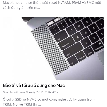
Macplanet chia sẻ thủ thuật reset NVRAM, PRAM và SMC một
cách đơn giản trên m...
Bảo trì và tối ưu ổ cứng cho Mac
Macplanet
Tháng 9, ngày 27, 2021
0
125
Ổ cứng SSD và NVME có một công nghệ cực kỳ quan trọng:
TRIM. Nói về TRIM thì ...