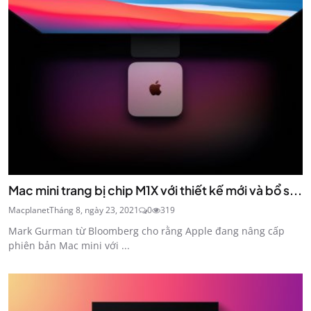
Mac mini trang bị chip M1X với thiết kế mới và bổ s...
Macplanet
Tháng 8, ngày 23, 2021
0
319
Mark Gurman từ Bloomberg cho rằng Apple đang nâng cấp
phiên bản Mac mini với ...