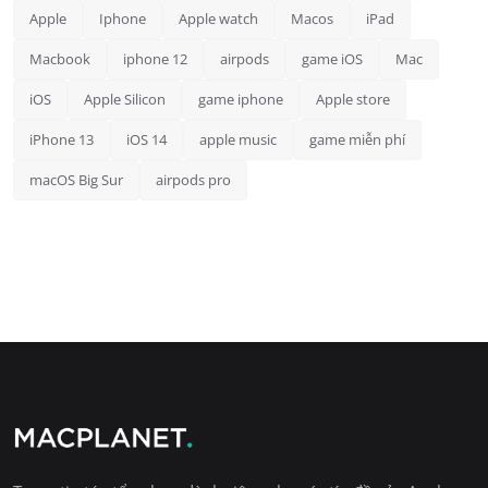
Apple
Iphone
Apple watch
Macos
iPad
Macbook
iphone 12
airpods
game iOS
Mac
iOS
Apple Silicon
game iphone
Apple store
iPhone 13
iOS 14
apple music
game miễn phí
macOS Big Sur
airpods pro