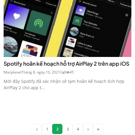
Spotify hoãn kế hoạch hỗ trợ AirPlay 2 trên app iOS
Macplanet
Tháng 8, ngày 10, 2021
0
45
Mới đây Spotify đã xác nhận sẽ tạm hoãn kế hoạch tích hợp
AirPlay 2 cho app t...
‹
›
»
1
2
3
4