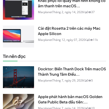
Khắc phục lỗi quay màn hình không có
âm thanh trên macOS...
Macplanet
Tháng 2, ngày 14, 2026
0
37
Cài đặt Rosetta 2 trên các máy Mac
Apple Silicon
Macplanet
Tháng 12, ngày 07, 2020
0
11k
Tin nên đọc
Docktor: Biến Thanh Dock Trên macOS
Thành Trung Tâm Điều...
Macplanet
Tháng 7, ngày 29, 2026
0
5
Apple phát hành bản macOS Golden
Gate Public Beta đầu tiên:...
Macplanet
Tháng 7, ngày 14, 2026
0
10