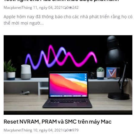
Macplanet
Tháng 11, ngày 04, 2021
0
242
Apple hôm nay đã thông báo cho các nhà phát triển rằng họ có
thể mời mọi ngườ...
Reset NVRAM, PRAM và SMC trên máy Mac
Macplanet
Tháng 10, ngày 04, 2021
0
979