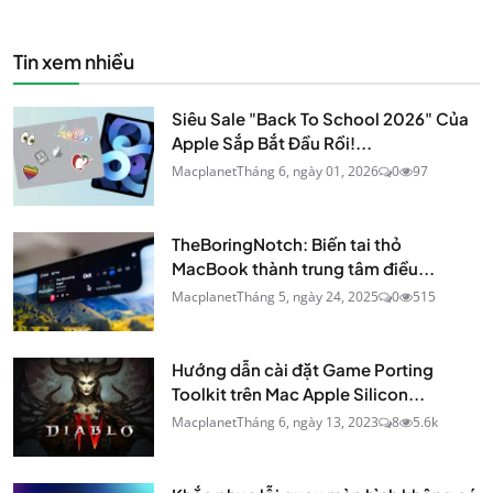
Tin xem nhiều
Siêu Sale "Back To School 2026" Của
Apple Sắp Bắt Đầu Rồi!...
Macplanet
Tháng 6, ngày 01, 2026
0
97
TheBoringNotch: Biến tai thỏ
MacBook thành trung tâm điều...
Macplanet
Tháng 5, ngày 24, 2025
0
515
Hướng dẫn cài đặt Game Porting
Toolkit trên Mac Apple Silicon...
Macplanet
Tháng 6, ngày 13, 2023
8
5.6k