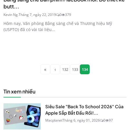
butt...
Kevin Ng.
Tháng 7, ngày 22, 2019
0
379
Hôm nay, Văn phòng Bằng sáng chế và Thương hiệu Mỹ
(USPTO) đã có vài tài liệu...
«
‹
132
133
134
Tin xem nhiều
Siêu Sale "Back To School 2026" Của
Apple Sắp Bắt Đầu Rồi!...
Macplanet
Tháng 6, ngày 01, 2026
0
97