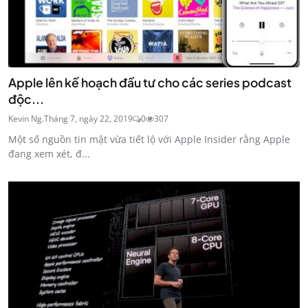
Apple lên kế hoạch đầu tư cho các series podcast
độc...
Kevin Ng.
Tháng 7, ngày 22, 2019
0
307
Một số nguồn tin mật vừa tiết lộ với Apple Insider rằng Apple
đang xem xét, đ...