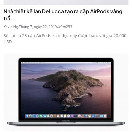
Nhà thiết kế Ian DeLucca tạo ra cặp AirPods vàng
trắ...
Kevin Ng.
Tháng 7, ngày 22, 2019
0
253
Sẽ chỉ có 25 cặp AirPods kịch độc này được bán, với giá 20.000
USD.