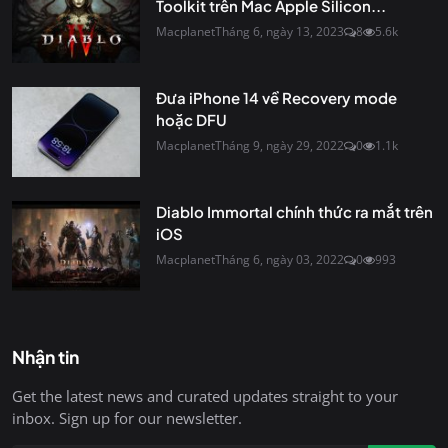
Toolkit trên Mac Apple Silicon...
Macplanet
Tháng 6, ngày 13, 2023
8
5.6k
Đưa iPhone 14 về Recovery mode
hoặc DFU
Macplanet
Tháng 9, ngày 29, 2022
0
1.1k
Diablo Immortal chính thức ra mắt trên
iOS
Macplanet
Tháng 6, ngày 03, 2022
0
993
Nhận tin
Get the latest news and curated updates straight to your
inbox. Sign up for our newsletter.