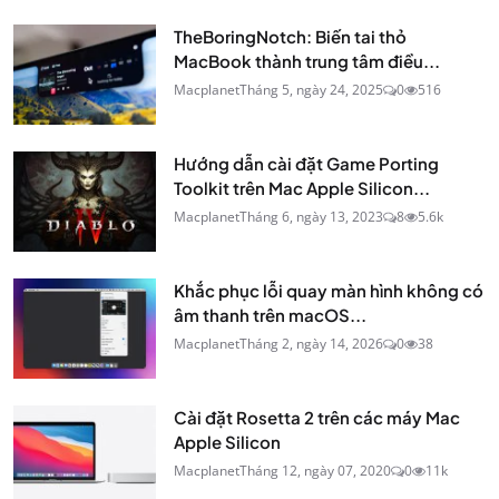
TheBoringNotch: Biến tai thỏ
MacBook thành trung tâm điều...
Macplanet
Tháng 5, ngày 24, 2025
0
516
Hướng dẫn cài đặt Game Porting
Toolkit trên Mac Apple Silicon...
Macplanet
Tháng 6, ngày 13, 2023
8
5.6k
Khắc phục lỗi quay màn hình không có
âm thanh trên macOS...
Macplanet
Tháng 2, ngày 14, 2026
0
38
Cài đặt Rosetta 2 trên các máy Mac
Apple Silicon
Macplanet
Tháng 12, ngày 07, 2020
0
11k