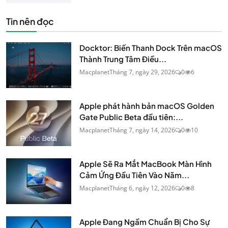
Tin nên đọc
Docktor: Biến Thanh Dock Trên macOS
Thành Trung Tâm Điều...
Macplanet
Tháng 7, ngày 29, 2026
0
6
Apple phát hành bản macOS Golden
Gate Public Beta đầu tiên:...
Macplanet
Tháng 7, ngày 14, 2026
0
10
Apple Sẽ Ra Mắt MacBook Màn Hình
Cảm Ứng Đầu Tiên Vào Năm...
Macplanet
Tháng 6, ngày 12, 2026
0
8
Apple Đang Ngầm Chuẩn Bị Cho Sự