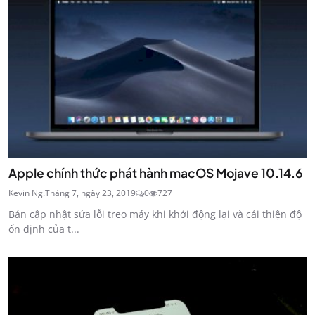
Apple chính thức phát hành macOS Mojave 10.14.6
Kevin Ng.
Tháng 7, ngày 23, 2019
0
727
Bản cập nhật sửa lỗi treo máy khi khởi động lại và cải thiện độ
ổn định của t...