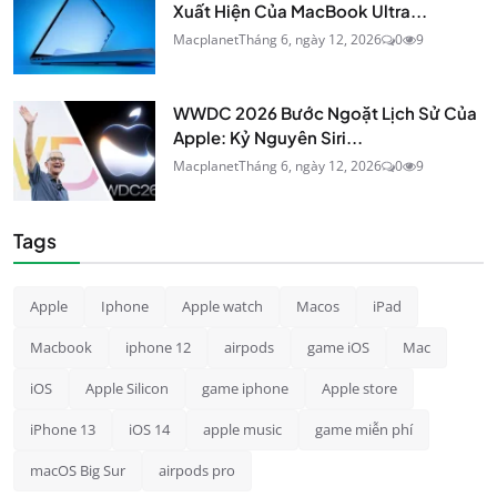
Xuất Hiện Của MacBook Ultra...
Macplanet
Tháng 6, ngày 12, 2026
0
9
WWDC 2026 Bước Ngoặt Lịch Sử Của
Apple: Kỷ Nguyên Siri...
Macplanet
Tháng 6, ngày 12, 2026
0
9
Tags
Apple
Iphone
Apple watch
Macos
iPad
Macbook
iphone 12
airpods
game iOS
Mac
iOS
Apple Silicon
game iphone
Apple store
iPhone 13
iOS 14
apple music
game miễn phí
macOS Big Sur
airpods pro