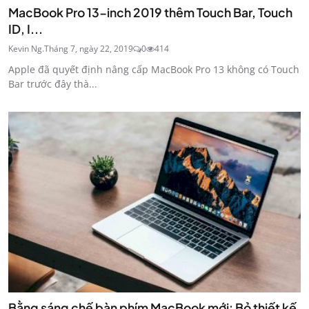
MacBook Pro 13-inch 2019 thêm Touch Bar, Touch
ID, I...
Kevin Ng.
Tháng 7, ngày 22, 2019
0
414
Apple đã quyết định nâng cấp MacBook Pro 13 không có Touch
Bar trước đây thà...
Bằng sáng chế bàn phím MacBook mới: Bỏ thiết kế