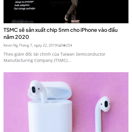
TSMC sẽ sản xuất chip 5nm cho iPhone vào đầu
năm 2020
Kevin Ng.
Tháng 7, ngày 22, 2019
0
254
Theo giám đốc tài chính của Taiwan Semiconductor
Manufacturing Company (TSMC)...