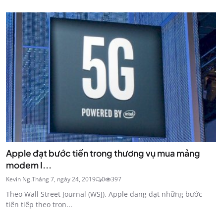
Apple đạt bước tiến trong thương vụ mua mảng
modem I...
Kevin Ng.
Tháng 7, ngày 24, 2019
0
397
Theo Wall Street Journal (WSJ), Apple đang đạt những bước
tiến tiếp theo tron...