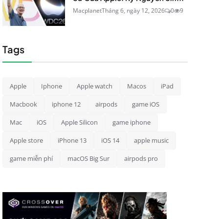
Macplanet
Tháng 6, ngày 12, 2026
0
9
Tags
Apple
Iphone
Apple watch
Macos
iPad
Macbook
iphone 12
airpods
game iOS
Mac
iOS
Apple Silicon
game iphone
Apple store
iPhone 13
iOS 14
apple music
game miễn phí
macOS Big Sur
airpods pro