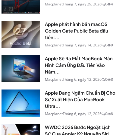
Macplanet
Tháng 7, ngày 29, 2026
0
4
Apple phát hành bản macOS
Golden Gate Public Beta đầu
tiên:...
Macplanet
Tháng 7, ngày 14, 2026
0
9
Apple Sẽ Ra Mắt MacBook Màn
Hình Cảm Ứng Đầu Tiên Vào
Năm...
Macplanet
Tháng 6, ngày 12, 2026
0
8
Apple Đang Ngầm Chuẩn Bị Cho
Sự Xuất Hiện Của MacBook
Ultra...
Macplanet
Tháng 6, ngày 12, 2026
0
8
WWDC 2026 Bước Ngoặt Lịch
Sử Của Apple: Kỷ Nguyên Siri...