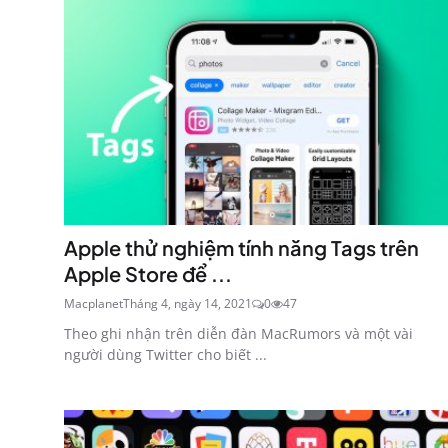
Apple thử nghiệm tính năng Tags trên
Apple Store để ...
Macplanet
Tháng 4, ngày 14, 2021
0
47
Theo ghi nhận trên diễn đàn MacRumors và một vài
người dùng Twitter cho biết ...