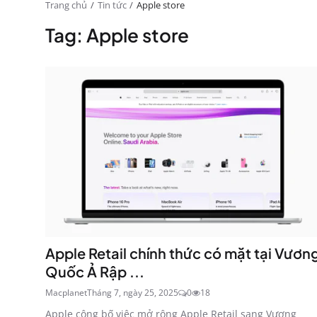
Trang chủ
Tin tức
Apple store
Tag: Apple store
Apple Retail chính thức có mặt tại Vươn
Quốc Ả Rập ...
Macplanet
Tháng 7, ngày 25, 2025
0
18
Apple công bố việc mở rộng Apple Retail sang Vương