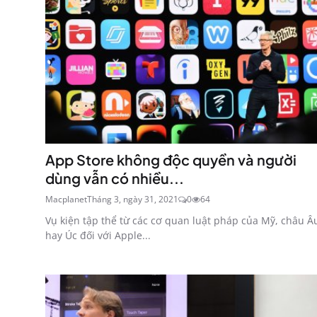
App Store không độc quyền và người
dùng vẫn có nhiều...
Macplanet
Tháng 3, ngày 31, 2021
0
64
Vụ kiện tập thể từ các cơ quan luật pháp của Mỹ, châu Â
hay Úc đối với Apple...