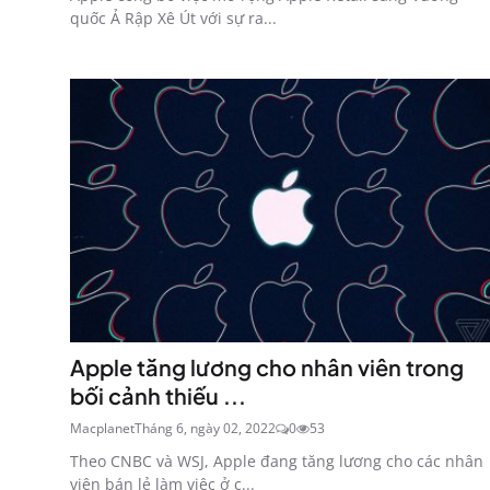
quốc Ả Rập Xê Út với sự ra...
Apple tăng lương cho nhân viên trong
bối cảnh thiếu ...
Macplanet
Tháng 6, ngày 02, 2022
0
53
Theo CNBC và WSJ, Apple đang tăng lương cho các nhân
viên bán lẻ làm việc ở c...