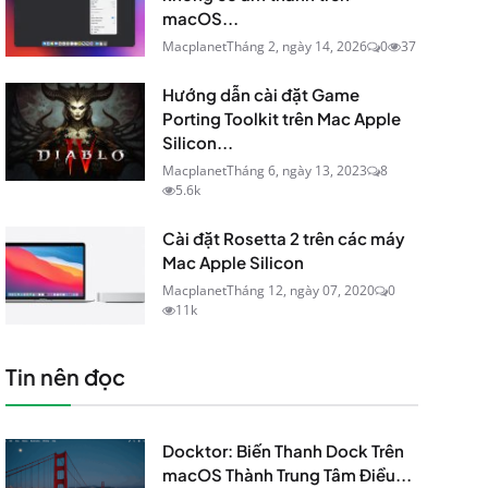
macOS...
Macplanet
Tháng 2, ngày 14, 2026
0
37
Hướng dẫn cài đặt Game
Porting Toolkit trên Mac Apple
Silicon...
Macplanet
Tháng 6, ngày 13, 2023
8
5.6k
Cài đặt Rosetta 2 trên các máy
Mac Apple Silicon
Macplanet
Tháng 12, ngày 07, 2020
0
11k
Tin nên đọc
Docktor: Biến Thanh Dock Trên
macOS Thành Trung Tâm Điều...