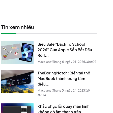
Tin xem nhiều
Siêu Sale "Back To School
2026" Của Apple Sắp Bắt Đầu
Rồi!...
Macplanet
Tháng 6, ngày 01, 2026
0
97
TheBoringNotch: Biến tai thỏ
MacBook thành trung tâm
điều...
Macplanet
Tháng 5, ngày 24, 2025
0
514
Khắc phục lỗi quay màn hình
không có âm thanh trên