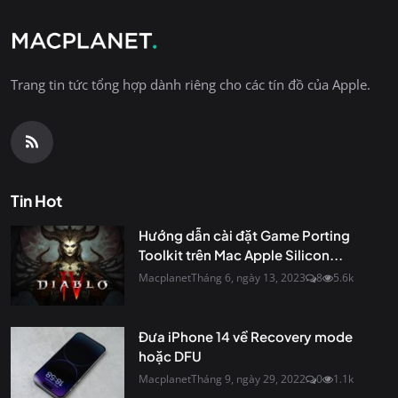
Trang tin tức tổng hợp dành riêng cho các tín đồ của Apple.
Tin Hot
Hướng dẫn cài đặt Game Porting
Toolkit trên Mac Apple Silicon...
Macplanet
Tháng 6, ngày 13, 2023
8
5.6k
Đưa iPhone 14 về Recovery mode
hoặc DFU
Macplanet
Tháng 9, ngày 29, 2022
0
1.1k