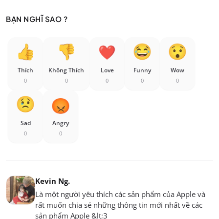
BẠN NGHĨ SAO ?
Thích
Không Thích
Love
Funny
Wow
0
0
0
0
0
Sad
Angry
0
0
Kevin Ng.
Là một người yêu thích các sản phẩm của Apple và
rất muốn chia sẻ những thông tin mới nhất về các
sản phẩm Apple &lt;3