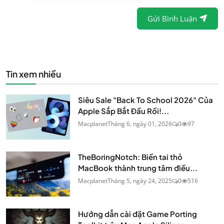
Gửi Bình Luận
Tin xem nhiều
Siêu Sale "Back To School 2026" Của
Apple Sắp Bắt Đầu Rồi!...
Macplanet
Tháng 6, ngày 01, 2026
0
97
TheBoringNotch: Biến tai thỏ
MacBook thành trung tâm điều...
Macplanet
Tháng 5, ngày 24, 2025
0
516
Hướng dẫn cài đặt Game Porting