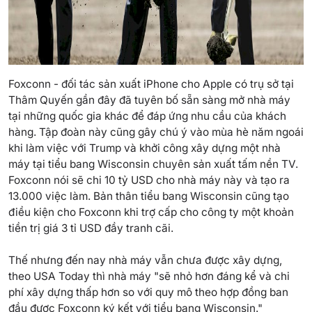
​Foxconn - đối tác sản xuất iPhone cho Apple có trụ sở tại
Thâm Quyến gần đây đã tuyên bố sẵn sàng mở nhà máy
tại những quốc gia khác để đáp ứng nhu cầu của khách
hàng. Tập đoàn này cũng gây chú ý vào mùa hè năm ngoái
khi làm việc với Trump và khởi công xây dựng một nhà
máy tại tiểu bang Wisconsin chuyên sản xuất tấm nền TV.
Foxconn nói sẽ chi 10 tỷ USD cho nhà máy này và tạo ra
13.000 việc làm. Bản thân tiểu bang Wisconsin cũng tạo
điều kiện cho Foxconn khi trợ cấp cho công ty một khoản
tiền trị giá 3 tỉ USD đầy tranh cãi.
Thế nhưng đến nay nhà máy vẫn chưa được xây dựng,
theo USA Today thì nhà máy "sẽ nhỏ hơn đáng kể và chi
phí xây dựng thấp hơn so với quy mô theo hợp đồng ban
đầu được Foxconn ký kết với tiểu bang Wisconsin."