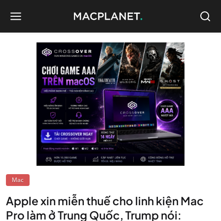
Mac
Apple xin miễn thuế cho linh kiện Mac
Pro làm ở Trung Quốc, Trump nói: