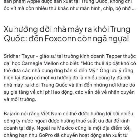
sản phẩm Apple được sản xuất tại Trung Quốc, không chỉ
ốc vít mà còn nhiều thứ khác như màn hình, chip, bộ nhớ ...
Xu hướng dời nhà máy ra khỏi Trung
Quốc: đến Foxconn còn ngã ngựa!
Sridhar Tayur - giáo sư tại trường kinh doanh Tepper thuộc
đại học Carnegie Mellon cho biết: "Mức thuế áp đặt khó có
thể đưa các nhà cung ứng bán sỉ đến Mỹ." Ông lưu ý rằng
hiện tại đang có một xu hướng đó là nhiều công ty đã dời
nhà máy ra khỏi Trung Quốc và tìm đến những nơi khác do
sự gia tăng về chi phí lao động, các vấn đề về nhân quyền
và môi trường.
Bajarin nói rằng Việt Nam có thể được hưởng lợi bởi nhiều
công ty nước ngoài được hưởng thuế suất ưu đãi để kinh
doanh tại đây. Ngoài ra Mexico cũng là một địa điểm tốt,
chẳng hạn như GoPro đã chuyển hoạt động sản xuất từ