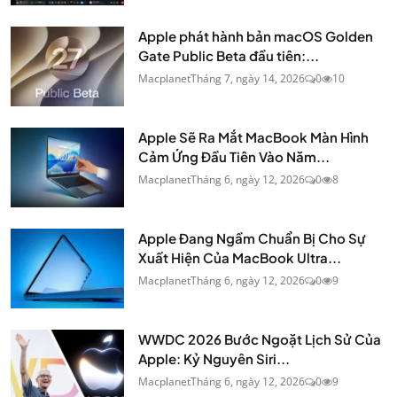
Apple phát hành bản macOS Golden
Gate Public Beta đầu tiên:...
Macplanet
Tháng 7, ngày 14, 2026
0
10
Apple Sẽ Ra Mắt MacBook Màn Hình
Cảm Ứng Đầu Tiên Vào Năm...
Macplanet
Tháng 6, ngày 12, 2026
0
8
Apple Đang Ngầm Chuẩn Bị Cho Sự
Xuất Hiện Của MacBook Ultra...
Macplanet
Tháng 6, ngày 12, 2026
0
9
WWDC 2026 Bước Ngoặt Lịch Sử Của
Apple: Kỷ Nguyên Siri...
Macplanet
Tháng 6, ngày 12, 2026
0
9