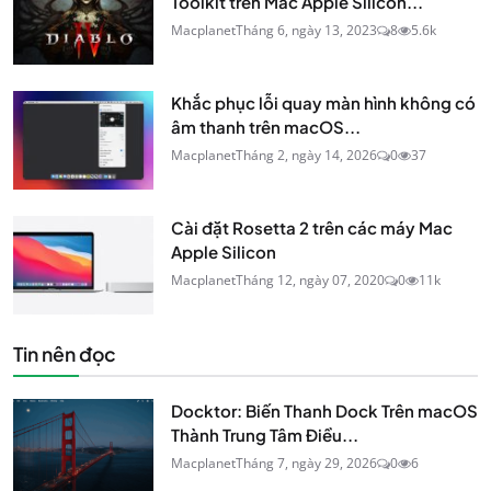
Toolkit trên Mac Apple Silicon...
Macplanet
Tháng 6, ngày 13, 2023
8
5.6k
Khắc phục lỗi quay màn hình không có
âm thanh trên macOS...
Macplanet
Tháng 2, ngày 14, 2026
0
37
Cài đặt Rosetta 2 trên các máy Mac
Apple Silicon
Macplanet
Tháng 12, ngày 07, 2020
0
11k
Tin nên đọc
Docktor: Biến Thanh Dock Trên macOS
Thành Trung Tâm Điều...
Macplanet
Tháng 7, ngày 29, 2026
0
6