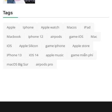
Tags
Apple
Iphone
Apple watch
Macos
iPad
Macbook
iphone 12
airpods
game iOS
Mac
iOS
Apple Silicon
game iphone
Apple store
iPhone 13
iOS 14
apple music
game miễn phí
macOS Big Sur
airpods pro