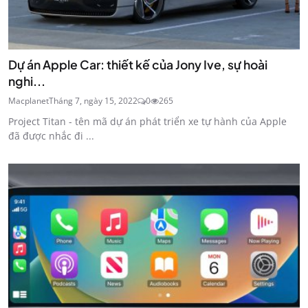
Dự án Apple Car: thiết kế của Jony Ive, sự hoài
nghi...
Macplanet
Tháng 7, ngày 15, 2022
0
265
Project Titan - tên mã dự án phát triển xe tự hành của Apple
đã được nhắc đi ...