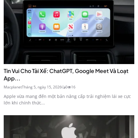
Tin Vui Cho Tài Xế: ChatGPT, Google Meet Và Loạt
App...
Macplanet
Tháng 5, ngày 15, 2026
0
16
Apple vừa mang đến một bản nâng cấp trải nghiệm lái xe cực
lớn khi chính thức...