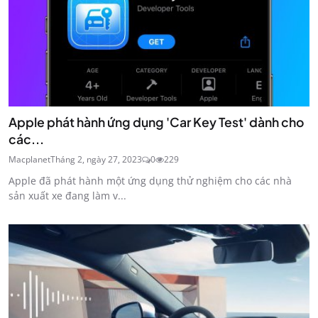
Apple phát hành ứng dụng 'Car Key Test' dành cho
các...
Macplanet
Tháng 2, ngày 27, 2023
0
229
Apple đã phát hành một ứng dụng thử nghiệm cho các nhà
sản xuất xe đang làm v...