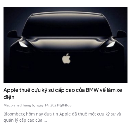
Apple thuê cựu kỹ sư cấp cao của BMW về làm xe
điện
Macplanet
Tháng 6, ngày 14, 2021
0
83
Bloomberg hôm nay đưa tin Apple đã thuê một cựu kỹ sư và
quản lý cấp cao của ...