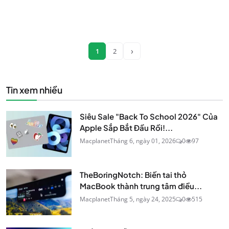
›
1
2
Tin xem nhiều
Siêu Sale "Back To School 2026" Của
Apple Sắp Bắt Đầu Rồi!...
Macplanet
Tháng 6, ngày 01, 2026
0
97
TheBoringNotch: Biến tai thỏ
MacBook thành trung tâm điều...
Macplanet
Tháng 5, ngày 24, 2025
0
515