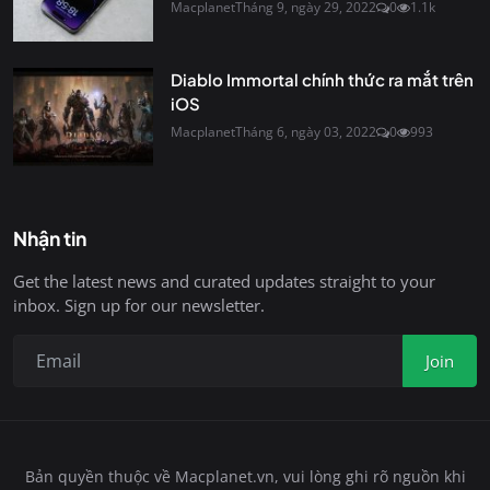
Macplanet
Tháng 9, ngày 29, 2022
0
1.1k
Diablo Immortal chính thức ra mắt trên
iOS
Macplanet
Tháng 6, ngày 03, 2022
0
993
Nhận tin
Get the latest news and curated updates straight to your
inbox. Sign up for our newsletter.
Join
Bản quyền thuộc về Macplanet.vn, vui lòng ghi rõ nguồn khi