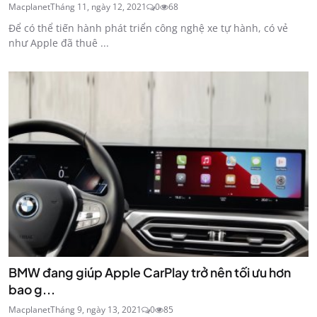
Macplanet
Tháng 11, ngày 12, 2021
0
68
Để có thể tiến hành phát triển công nghệ xe tự hành, có vẻ
như Apple đã thuê ...
BMW đang giúp Apple CarPlay trở nên tối ưu hơn
bao g...
Macplanet
Tháng 9, ngày 13, 2021
0
85