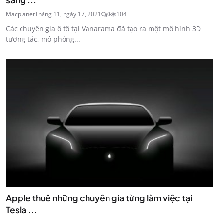
sáng ...
Macplanet
Tháng 11, ngày 17, 2021
0
104
Các chuyên gia ô tô tại Vanarama đã tạo ra một mô hình 3D
tương tác, mô phỏng...
Apple thuê những chuyên gia từng làm việc tại
Tesla ...