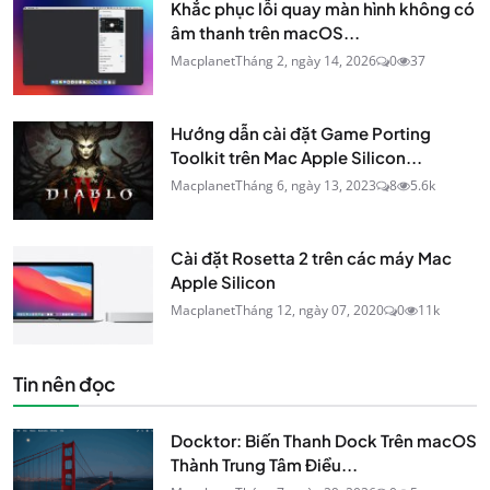
Khắc phục lỗi quay màn hình không có
âm thanh trên macOS...
Macplanet
Tháng 2, ngày 14, 2026
0
37
Hướng dẫn cài đặt Game Porting
Toolkit trên Mac Apple Silicon...
Macplanet
Tháng 6, ngày 13, 2023
8
5.6k
Cài đặt Rosetta 2 trên các máy Mac
Apple Silicon
Macplanet
Tháng 12, ngày 07, 2020
0
11k
Tin nên đọc
Docktor: Biến Thanh Dock Trên macOS
Thành Trung Tâm Điều...