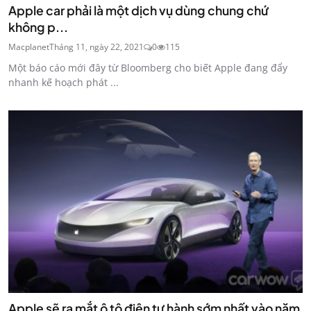
Apple car phải là một dịch vụ dùng chung chứ
không p...
Macplanet
Tháng 11, ngày 22, 2021
0
115
Một báo cáo mới đây từ Bloomberg cho biết Apple đang đẩy
nhanh kế hoạch phát ...
Apple sẽ ra mắt ô tô điện tự hành sớm nhất vào năm