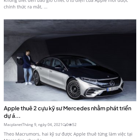
Không biết đến bao giờ chiếc ô tô điện của Apple mới được
chính thức ra mắt, ...
Apple thuê 2 cựu kỹ sư Mercedes nhằm phát triển
dự á...
Macplanet
Tháng 9, ngày 04, 2021
0
52
Theo Macrumors, hai kỹ sư được Apple thuê từng làm việc tại