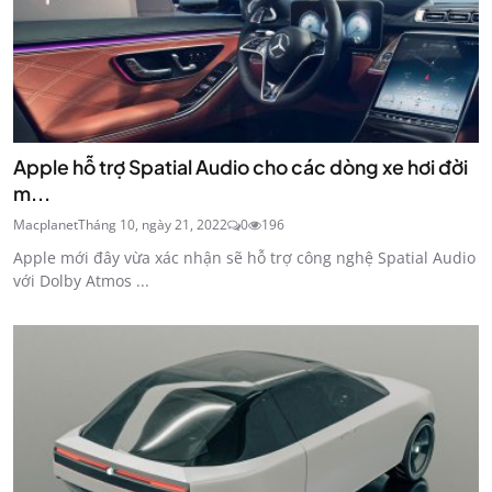
Apple hỗ trợ Spatial Audio cho các dòng xe hơi đời
m...
Macplanet
Tháng 10, ngày 21, 2022
0
196
Apple mới đây vừa xác nhận sẽ hỗ trợ công nghệ Spatial Audio
với Dolby Atmos ...