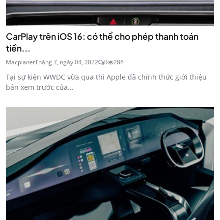
CarPlay trên iOS 16: có thể cho phép thanh toán
tiền...
Macplanet
Tháng 7, ngày 04, 2022
0
286
Tại sự kiện WWDC vừa qua thì Apple đã chính thức giới thiệu
bản xem trước của...