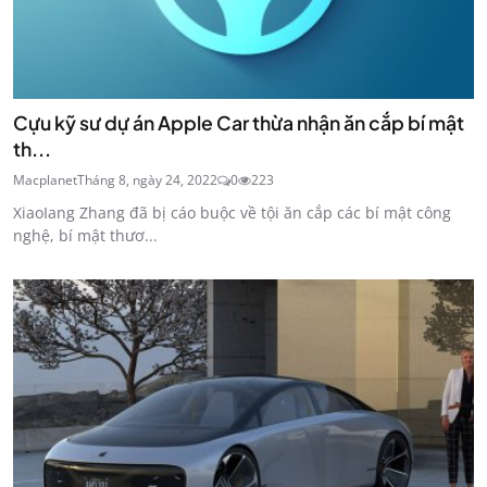
Cựu kỹ sư dự án Apple Car thừa nhận ăn cắp bí mật
th...
Macplanet
Tháng 8, ngày 24, 2022
0
223
XiaoIang Zhang đã bị cáo buộc về tội ăn cắp các bí mật công
nghệ, bí mật thươ...