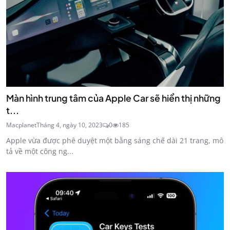
Màn hình trung tâm của Apple Car sẽ hiển thị những
t...
Macplanet
Tháng 4, ngày 10, 2023
0
185
Apple vừa được phê duyệt một bằng sáng chế dài 21 trang, mô
tả về một công ng...