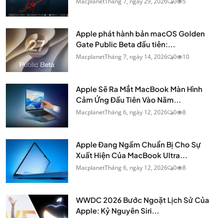
Macplanet
Tháng 7, ngày 29, 2026
0
5
Apple phát hành bản macOS Golden
Gate Public Beta đầu tiên:...
Macplanet
Tháng 7, ngày 14, 2026
0
10
Apple Sẽ Ra Mắt MacBook Màn Hình
Cảm Ứng Đầu Tiên Vào Năm...
Macplanet
Tháng 6, ngày 12, 2026
0
8
Apple Đang Ngầm Chuẩn Bị Cho Sự
Xuất Hiện Của MacBook Ultra...
Macplanet
Tháng 6, ngày 12, 2026
0
8
WWDC 2026 Bước Ngoặt Lịch Sử Của
Apple: Kỷ Nguyên Siri...