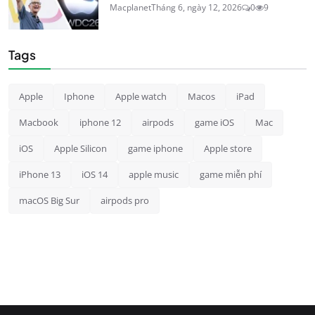
Macplanet
Tháng 6, ngày 12, 2026
0
9
Tags
Apple
Iphone
Apple watch
Macos
iPad
Macbook
iphone 12
airpods
game iOS
Mac
iOS
Apple Silicon
game iphone
Apple store
iPhone 13
iOS 14
apple music
game miễn phí
macOS Big Sur
airpods pro