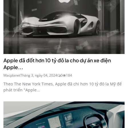
Apple đã đốt hơn 10 tỷ đô la cho dự án xe điện
Apple...
Macplanet
Tháng 3, ngày 04, 2024
0
184
Theo The New York Times, Apple đã chi hơn 10 tỷ đô la Mỹ để
phát triển "Apple...